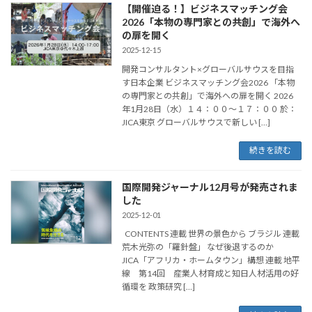
【開催迫る！】ビジネスマッチング会
2026「本物の専門家との共創」で海外へ
の扉を開く
2025-12-15
開発コンサルタント×グローバルサウスを目指
す日本企業 ビジネスマッチング会2026 「本物
の専門家との共創」で海外への扉を開く 2026
年1月28日（水）１４：００～１７：００ 於：
JICA東京 グローバルサウスで新しい […]
続きを読む
国際開発ジャーナル12月号が発売されま
した
2025-12-01
CONTENTS 連載 世界の景色から ブラジル 連載
荒木光弥の「羅針盤」 なぜ後退するのか
JICA「アフリカ・ホームタウン」構想 連載 地平
線 第14回 産業人材育成と知日人材活用の好
循環を 政策研究 […]