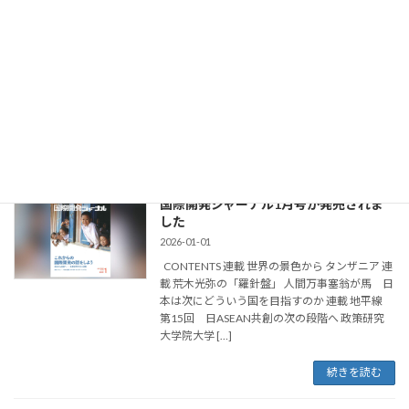
した
2026-02-01
CONTENTS 連載 世界の景色から ウガンダ 連載
荒木光弥の「羅針盤」 中米に永住する日本人た
ち ―適者生存の道を歩む― 連載 地平線 第16
回 「人間の安全保障」を忘れない 政策研究大
学院大学 名誉 […]
続きを読む
国際開発ジャーナル1月号が発売されま
した
2026-01-01
CONTENTS 連載 世界の景色から タンザニア 連
載 荒木光弥の「羅針盤」 人間万事塞翁が馬 日
本は次にどういう国を目指すのか 連載 地平線
第15回 日ASEAN共創の次の段階へ 政策研究
大学院大学 […]
続きを読む