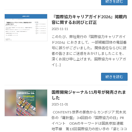
続きを読む
『国際協力キャリアガイド2026』掲載内
容に関するお詫びと訂正
2025-11-11
このたび、弊社発行の『国際協力キャリアガイ
ド2026』におきまして、一部掲載団体の電話番
号に誤りがございました。 関係各位ならびに読
者の皆さまにご迷惑をおかけしましたことを、
深くお詫び申し上げます。 国際協力キャリアガ
イ […]
続きを読む
国際開発ジャーナル11月号が発売されま
した
2025-11-01
CONTENTS 世界の景色から カンボジア 荒木光
弥の「羅針盤」 34回目の「国際協力の日」PR
イベント ODAのキーワードは国民参加 連載
地平線 第13回 国際協力の担い手の「姿とココ