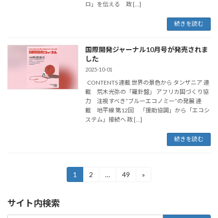
ロ」を伝える 政 […]
続きを読む
国際開発ジャーナル10月号が発売されま
した
2025-10-01
CONTENTS 連載 世界の景色から タンザニア 連
載 荒木光弥の「羅針盤」 アフリカ国づくり協
力 注視すべき”ブルーエコノミー”の発展 連
載 地平線 第12回 「援助協調」から「エコシ
ステム」接続へ 政 […]
続きを読む
投
1
2
…
49
»
固
固
固
定
定
定
稿
ペ
ペ
ペ
サイト内検索
ー
ー
ー
の
ジ
ジ
ジ