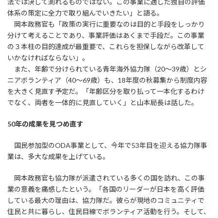
法では決して測れるものではない。この事業に適した独自の評価
体系の策定に全力で取り組んでいきたい」と語る。
岡本政務官も「政策の実行に重要なのは目的と手段をしっかり
分けて考えることであり、事業評価はあくまで手段だ。この事業
の３本柱の目的達成が最重要で、これらを担保しながら改革して
いかなければならない」。
また、年齢で分けられている青年海外協力隊（20～39歳）とシ
ニアボランティア（40～69歳）も、18年度の秋募集から制度内容
を大きく見直す予定だ。「年齢区分を取り払って一本化するわけ
でなく、両者を一体的に見直していく」と山本局長は話した。
50年の成果を見つめ直す
国民参加型のODA事業として、今年で53年目を迎える協力隊事
業は、多大な成果を上げている。
岡本政務官も協力隊が派遣されている多くの国を訪れ、この事
業の意義を痛感したという。「各国のリーダーが日本を高く評価
している最大の理由は、協力隊だ。彼らが現地のコミュニティで
住民と共に暮らし、住民目線でボランティア活動を行う。そして、