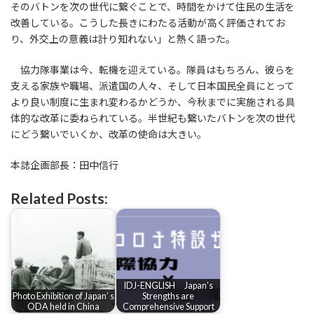
そのバトンを次の世代に繋ぐことで、時間をかけて住民の生活を
改善している。こうした長きにわたる活動が高く評価されてお
り、外交上の意義は計り知れない」と熱く語った。
協力隊事業は今、転機を迎えている。隊員はもちろん、彼らを
支える家族や職場、派遣国の人々、そして日本国民全員にとって
より良い制度に生まれ変わるかどうか、今秋までに実施される具
体的な改革に委ねられている。半世紀も繋いたバトンを次の世代
にどう繋いでいくか、改革の使命は大きい。
本誌企画部長：田中信行
Related Posts:
IDJ-ENGLISH Japan's
Photo Exhibition of Japan’ s
Strengths are
ODA held in China
Comprehensive Support