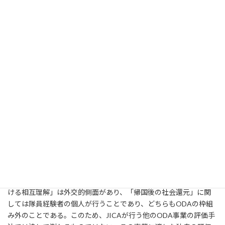
に関係なく、みな同じ立場で経験やスキルを生かせる国に派遣さ
れる。各自が身の丈にあった活動をしているため、この事業全体
への評価ならまだしも、個々の隊員の活動を定量的に評価するの
は妥当と言えないのではないか。
秋のレビューでの事業評価方法に関しての指摘は「開発途上国
への発展・復興への寄与」の部分、つまり協力隊員の派遣先にお
ける２年間の活動だけについて言及している。事業全体を俯瞰し
た議論ではなく、十分とは言えないだろう。
これに対し、山本局長は「定量評価で隊員を順位付けすること
はない。ただ、隊員には、PDCAサイクルの評価手法を学んで活用
し、活動をより充実したものにして欲しい。そうした個々の隊員
の活動評価を踏まえてJICAがこの事業全体を評価し、国民への説
明責任を果たしていく。そうした評価体系の確立を進める」と話
す。
評価体系の確立は、山本局長が局長就任時から問題意識を持っ
て取り組んできた課題だ。「特に、事業目的の「異文化社会にお
ける相互理解」は外交的側面があり、「帰国後の社会還元」に関
しては隊員経験者の個人が行うことであり、どちらもODAの枠組
み外のことである。このため、JICAが行う他のODA事業の評価手