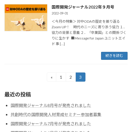
国際開発ジャーナル2022年９月号
2022-09-01
＜今月の特集＞ 対中ODAの歴史を振り返る
Zoom UP！ 時代のニーズに寄り添う協力 １．
協力の背景と意義 ２．「卒業国」との関係づく
りに生かす ■Message for Japan ユニットエイ
ド 事 […]
続きを読む
投
«
1
2
3
固
固
固
定
定
定
稿
ペ
ペ
ペ
最近の投稿
ー
ー
ー
の
ジ
ジ
ジ
ペ
国際開発ジャーナル8月号が発売されました
共創時代の国際開発人材育成セミナー参加者募集
ー
国際開発ジャーナル7月号が発売されました
ジ