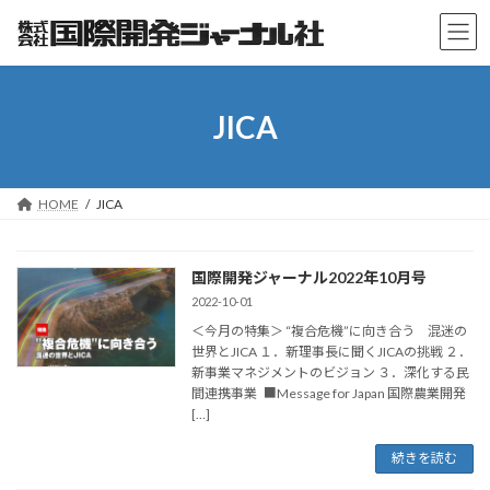
コ
ナ
ン
ビ
テ
ゲ
ン
ー
ツ
シ
JICA
へ
ョ
ス
ン
キ
に
ッ
移
HOME
JICA
プ
動
国際開発ジャーナル2022年10月号
2022-10-01
＜今月の特集＞ “複合危機”に向き合う 混迷の
世界とJICA １．新理事長に聞くJICAの挑戦 ２．
新事業マネジメントのビジョン ３．深化する民
間連携事業 ■Message for Japan 国際農業開発
[…]
続きを読む