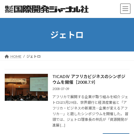
コ
ナ
ン
ビ
テ
ゲ
ン
ー
ツ
シ
ジェトロ
へ
ョ
ス
ン
キ
に
ッ
移
プ
動
HOME
ジェトロ
TICADⅣ アフリカビジネスのシンポジ
ウムを開催［2008.7.9］
2008-07-09
アフリカで展開する企業が取り組みを紹介 ジェ
トロは5月29日、世界銀行と経済産業省と「ア
フリカ・ビジネスの新潮流―企業が変えるアフ
リカ―」と題したシンポジウムを開催した。 冒
頭では、ジェトロ理事長の林氏が「資源開発が
進展 […]