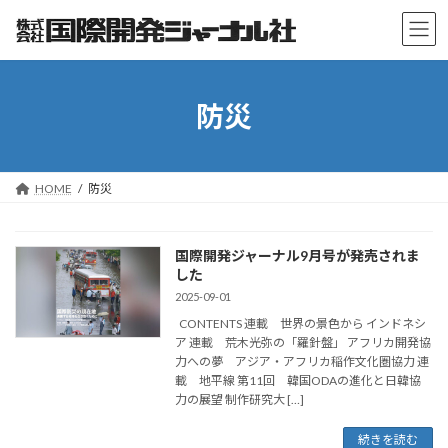
コ
ナ
ン
ビ
テ
ゲ
ン
ー
ツ
シ
防災
へ
ョ
ス
ン
キ
に
ッ
移
プ
動
HOME
防災
国際開発ジャーナル9月号が発売されま
した
2025-09-01
CONTENTS 連載 世界の景色から インドネシ
ア 連載 荒木光弥の「羅針盤」 アフリカ開発協
力への夢 アジア・アフリカ稲作文化圏協力 連
載 地平線 第11回 韓国ODAの進化と日韓協
力の展望 制作研究大 […]
続きを読む