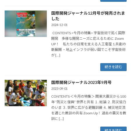
国際開発ジャーナル12月号が発売されま
した
2024-12-01
CONTENTS <今月の特集> 宇宙技術で拓く国際
開発 多様な開発ニーズに応えるために Zoom
UP！ 私たちの日常を支える人工衛星 1.共創の
新展開 ・地上インフラが弱い国でこそ宇宙技術
が […]
続きを読む
国際開発ジャーナル2023年9月号
2023-09-01
CONTENTS ＜今月の特集＞ 関東大震災から100
年 “防災と復興” 世界と共有 １. 総論 ２. 防災協力
のいま ３. 世界に広がる避難訓練 ４. 被災地交流
を通じた教訓の共有 Zoom Up！ 過去の震災を教
訓に […]
続きを読む