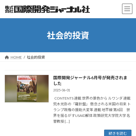
コ
ナ
ン
ビ
テ
ゲ
ン
ー
ツ
シ
社会的投資
へ
ョ
ス
ン
キ
に
ッ
移
プ
動
HOME
社会的投資
国際開発ジャーナル6月号が発売されま
した
2025-06-01
CONTENTS 連載 世界の景色から ルワンダ 連載
荒木光弥の「羅針盤」 懸念される米国の将来 ト
ランプ政権の援助大変革 連載 地平線 第8回 世
界を揺るがすUSAID解体 政策研究大学院大学 名
誉教授 […]
続きを読む