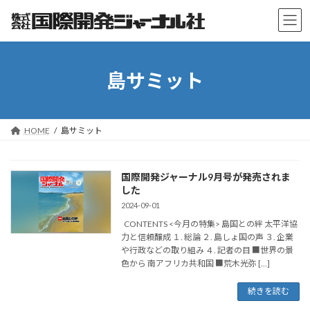
コ
ナ
ン
ビ
テ
ゲ
ン
ー
ツ
シ
島サミット
へ
ョ
ス
ン
キ
に
ッ
移
プ
動
HOME
島サミット
国際開発ジャーナル9月号が発売されま
した
2024-09-01
CONTENTS <今月の特集> 島国との絆 太平洋協
力と信頼醸成 １. 総論 ２. 島しょ国の声 ３. 企業
や行政などの取り組み ４. 記者の目 ■世界の景
色から 南アフリカ共和国 ■荒木光弥 […]
続きを読む