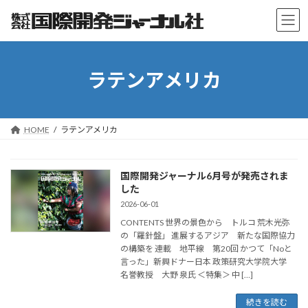
コ
ナ
ン
ビ
テ
ゲ
ン
ー
ツ
シ
ラテンアメリカ
へ
ョ
ス
ン
キ
に
ッ
移
プ
動
HOME
ラテンアメリカ
国際開発ジャーナル6月号が発売されま
した
2026-06-01
CONTENTS 世界の景色から トルコ 荒木光弥
の「羅針盤」 進展するアジア 新たな国際協力
の構築を 連載 地平線 第20回 かつて「Noと
言った」新興ドナー日本 政策研究大学院大学
名誉教授 大野 泉氏 ＜特集＞ 中 […]
続きを読む