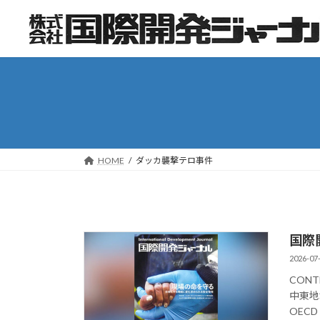
コ
ナ
ン
ビ
テ
ゲ
ン
ー
ツ
シ
へ
ョ
ス
ン
キ
に
ッ
移
HOME
ダッカ襲撃テロ事件
プ
動
国際
2026-07
CON
中東地
OEC