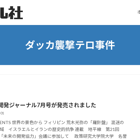
ダッカ襲撃テロ事件
開発ジャーナル7月号が発売されました
-01
TENTS 世界の景色から フィリピン 荒木光弥の「羅針盤」 混迷の
域 イスラエルとイランの歴史的抗争 連載 地平線 第21回
D「未来の開発協力」会議に参加して 政策研究大学院大学 名誉