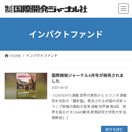
コ
ナ
ン
ビ
テ
ゲ
ン
ー
ツ
シ
インパクトファンド
へ
ョ
ス
ン
キ
に
ッ
移
プ
動
HOME
インパクトファンド
国際開発ジャーナル6月号が発売されま
した
2025-06-01
CONTENTS 連載 世界の景色から ルワンダ 連載
荒木光弥の「羅針盤」 懸念される米国の将来 ト
ランプ政権の援助大変革 連載 地平線 第8回 世
界を揺るがすUSAID解体 政策研究大学院大学 名
誉教授 […]
続きを読む