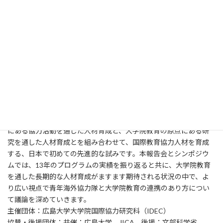
藤森・富野
住所：〒169-0051
TEL： 03-5292-2911
FAX： 03-5292-2912
E-mail：
csr@janic.org
URL：
http://www.janic.org/contact/jform.php
【シンポジウム】
タイトル：ザンビア特別教育プログラムの成果と課題？ ～「現場
で実践」する大学院教育の経験と未来像～（H27.1.24）【東京】
内容：ザンビア特別教育プログラムとは、青年海外協力隊の原点
にある協力活動を通した人材育成と、大学院教育の原点にある研
究を通した人材育成とを組み合わせて、国際教育協力人材を育成
する、日本で初めての先進的な試みです。本報告会とシンポジウ
ムでは、13年のプログラムの実績を振り返ると共に、大学院教育
を通した長期的な人材育成がますます期待される状況の中で、よ
り広い視点で青年海外協力隊と大学院教育の連携のあり方につい
て議論を深めていきます。
主催団体：広島大学大学院国際協力研究科（IDEC）
協賛・後援団体：共催：広島大学、JICA、後援：文部科学省