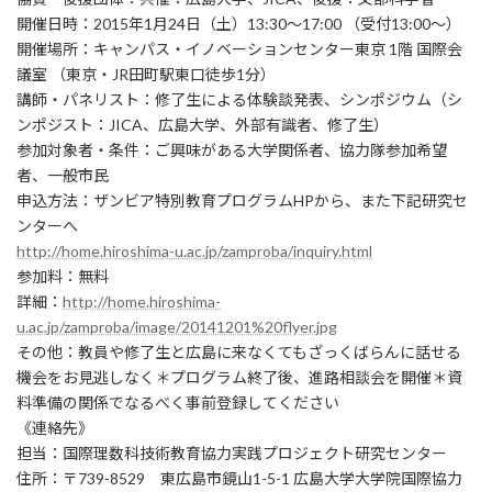
開催日時：2015年1月24日（土）13:30～17:00 （受付13:00～）
開催場所：キャンパス・イノベーションセンター東京 1階 国際会
議室 （東京・JR田町駅東口徒歩1分）
講師・パネリスト：修了生による体験談発表、シンポジウム（シ
ンポジスト：JICA、広島大学、外部有識者、修了生）
参加対象者・条件：ご興味がある大学関係者、協力隊参加希望
者、一般市民
申込方法：ザンビア特別教育プログラムHPから、また下記研究セ
ンターへ
http://home.hiroshima-u.ac.jp/zamproba/inquiry.html
参加料：無料
詳細：
http://home.hiroshima-
u.ac.jp/zamproba/image/20141201%20flyer.jpg
その他：教員や修了生と広島に来なくてもざっくばらんに話せる
機会をお見逃しなく＊プログラム終了後、進路相談会を開催＊資
料準備の関係でなるべく事前登録してください
《連絡先》
担当：国際理数科技術教育協力実践プロジェクト研究センター
住所：〒739-8529 東広島市鏡山1-5-1 広島大学大学院国際協力