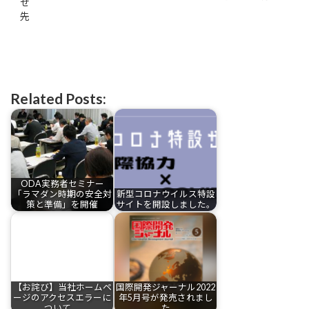
せ
先
Related Posts:
ODA実務者セミナー
「ラマダン時期の安全対
新型コロナウイルス特設
策と準備」を開催
サイトを開設しました。
【お詫び】当社ホームペ
国際開発ジャーナル2022
ージのアクセスエラーに
年5月号が発売されまし
ついて
た