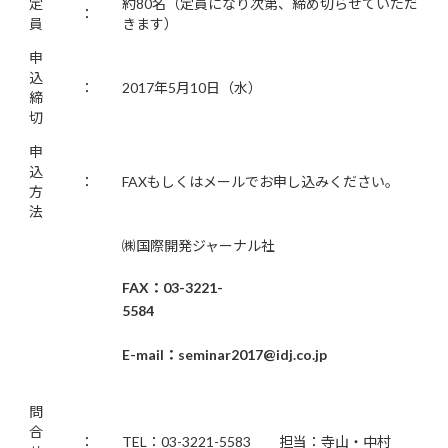
定
約80名（定員になり次第、締め切らせていただ
：
員
きます）
申
込
：
2017年5月10日（水）
締
切
申
込
：
FAXもしくはメールでお申し込みください。
方
法
㈱国際開発ジャーナル社
FAX
：
03-3221-
5584
E-mail
：
seminar2017@idj.co.jp
問
合
：
TEL：03-3221-5583 担当：寺山・中村