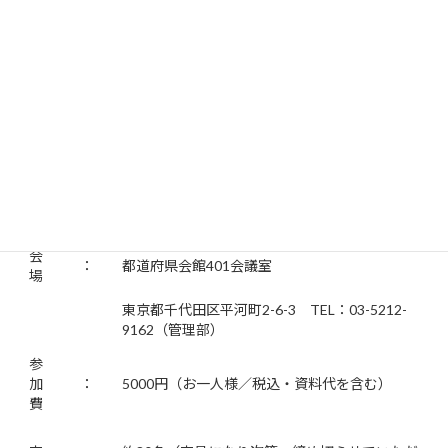
リージョナルセキュリティマネジャー 黒
木
康正
氏
16:10
～16:30 質疑応答
5月17日ODA実務者セミナー申込書
開
催
：
2017年5月17日（水） 14：00～16：30
日
会
：
都道府県会館401会議室
場
東京都千代田区平河町2-6-3 TEL：03-5212-
9162（管理部）
参
加
：
5000円（お一人様／税込・資料代を含む）
費