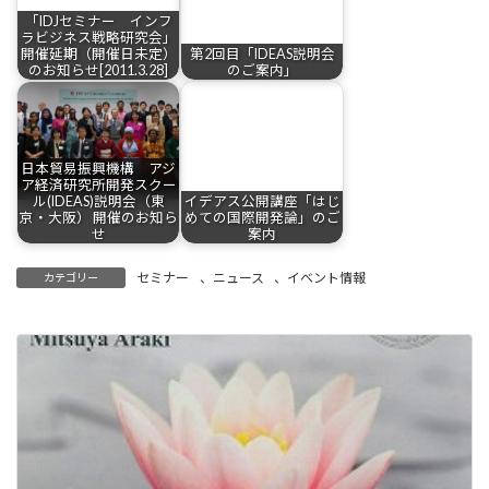
「IDJセミナー インフ
ラビジネス戦略研究会」
開催延期（開催日未定）
第2回目「IDEAS説明会
のお知らせ[2011.3.28]
のご案内」
日本貿易振興機構 アジ
ア経済研究所開発スクー
ル(IDEAS)説明会（東
イデアス公開講座「はじ
京・大阪） 開催のお知ら
めての国際開発論」のご
せ
案内
セミナー
、
ニュース
、
イベント情報
カテゴリー