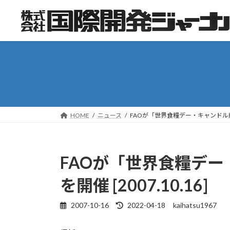
コ
ナ
ン
ビ
テ
ゲ
ン
ー
ツ
シ
へ
ョ
ス
ン
キ
に
ッ
移
HOME
ニュース
FAOが「世界食糧デー・キャンドル献灯イ
プ
動
FAOが「世界食糧デ
を開催 [2007.10.16]
2007-10-16
2022-04-18
kaihatsu1967
最
終
更