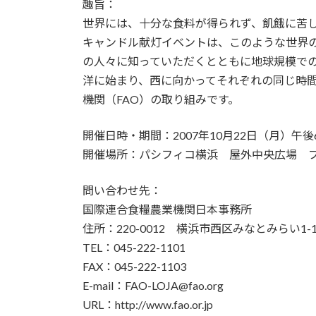
趣旨：
新
世界には、十分な食料が得られず、飢餓に苦し
日
時
キャンドル献灯イベントは、このような世界
:
の人々に知っていただくとともに地球規模で
洋に始まり、西に向かってそれぞれの同じ時
機関（FAO）の取り組みです。
開催日時・期間：2007年10月22日（月）午後
開催場所：パシフィコ横浜 屋外中央広場 
問い合わせ先：
国際連合食糧農業機関日本事務所
住所：220-0012 横浜市西区みなとみらい
TEL：045-222-1101
FAX：045-222-1103
E-mail：FAO-LOJA@fao.org
URL：http://www.fao.or.jp