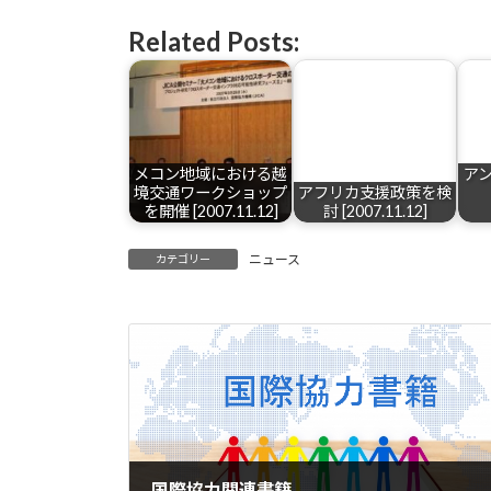
Related Posts:
メコン地域における越
ア
境交通ワークショップ
アフリカ支援政策を検
を開催 [2007.11.12]
討 [2007.11.12]
ニュース
カテゴリー
国際協力関連書籍