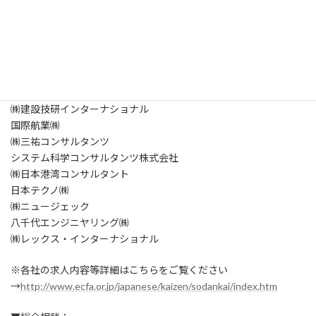
▼参加企業：
アイ・シー・ネット㈱
㈱エイト日本技術開発
㈱かいはつマネジメント・コンサルティング
㈱建設技研インターナショナル
国際航業㈱
㈱三祐コンサルタンツ
システム科学コンサルタンツ株式会社
㈱日本港湾コンサルタント
日本テクノ㈱
㈱ニュージェック
八千代エンジニヤリング㈱
㈱レックス・インターナショナル
※各社の求人内容等詳細はこちらをご覧ください
→
http://www.ecfa.or.jp/japanese/kaizen/sodankai/index.htm