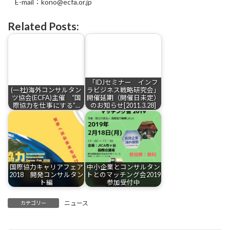
E-mail：kono@ecfa.or.jp
Related Posts:
「IDJセミナー インフ
(一社)海外コンサルタン
ラビジネス戦略研究会」
ツ協会(ECFA)主催 “国
開催延期（開催日未定）
際協力を仕事にする”…
のお知らせ[2011.3.28]
国際協力キャリアフェア
中小企業とコンサルタン
2018 開発コンサルタン
トとのマッチング会2019
ト編
参加受付中
ニュース
カテゴリー