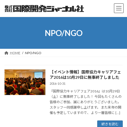
コ
ナ
ン
ビ
テ
ゲ
ン
ー
ツ
シ
NPO/NGO
へ
ョ
ス
ン
キ
に
ッ
移
HOME
NPO/NGO
プ
動
【イベント情報】国際協力キャリアフェ
ア2016は10月29日に無事終了しました
2016-10-31
『国際協力キャリアフェア2016』は10月29日
（土）に無事終了しました！ 今回もたくさんの
皆様のご参加、誠にありがとうございました。
スタッフ一同感謝申し上げます。 また来年の開
催も予定していますので、 より一層皆様に […]
続きを読む