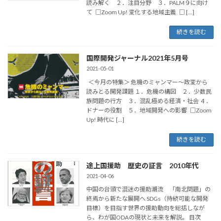
読み解く ２．注目分野 ３．PALM９に向け
て □Zoom Up! 変化する地域主義 □ […]
続きを読む
国際開発ジャーナル2021年5月号
2021-05-01
＜今月の特集＞ 危機のミャンマー～政変から
読みとる開発課題 １．危機の構図 ２．少数民
族問題の行方 ３．混乱極める経済・社会 ４．
ドナーの役割 ５．地域開発への影響 □Zoom
Up! 時代に […]
続きを読む
途上国援助 歴史の証言 2010年代
2021-04-06
中国の台頭で混迷の援助潮流 「南北問題」の
終焉から新たな展開へ SDGs（持続可能な開発
目標）を目指す世界の援助動向を総括しなが
ら、わが国ODAの現状と未来を解説。 目次