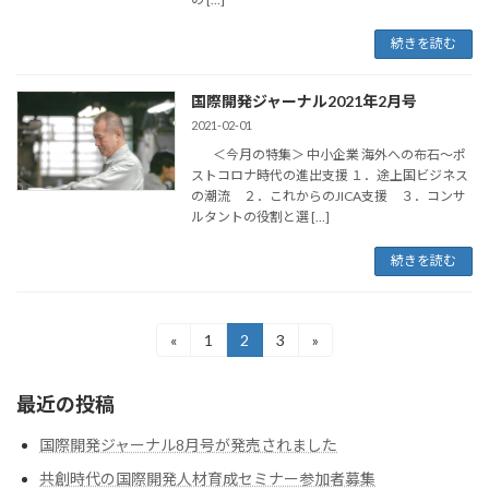
続きを読む
国際開発ジャーナル2021年2月号
2021-02-01
＜今月の特集＞ 中小企業 海外への布石～ポ
ストコロナ時代の進出支援 １．途上国ビジネス
の潮流 ２．これからのJICA支援 ３．コンサ
ルタントの役割と選 […]
続きを読む
投
«
1
2
3
»
固
固
固
定
定
定
稿
ペ
ペ
ペ
最近の投稿
ー
ー
ー
の
ジ
ジ
ジ
ペ
国際開発ジャーナル8月号が発売されました
共創時代の国際開発人材育成セミナー参加者募集
ー