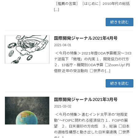
［推薦の言葉］ ［はじめに］2010年代の総括
[…]
続きを読む
国際開発ジャーナル2021年4月号
2021-04-01
＜今月の特集＞ 2021年度ODA予算概況～コロ
ナ逆風下 「微増」の内実 １．開発協力の行方
２．13省庁・機関別ODA予算 □Zoom Up! 円
借款 近年の受注動向 □世界の […]
続きを読む
国際開発ジャーナル2021年3月号
2021-03-02
＜今月の特集＞ 進むインド太平洋の“地殻変
動”～FOIPに問われる経済協力 １．FOIPの展
望 ２．日米豪印の方向性 ３．総論 □日本
の連結性構想と動き出した日米豪連携 □世界
の […]