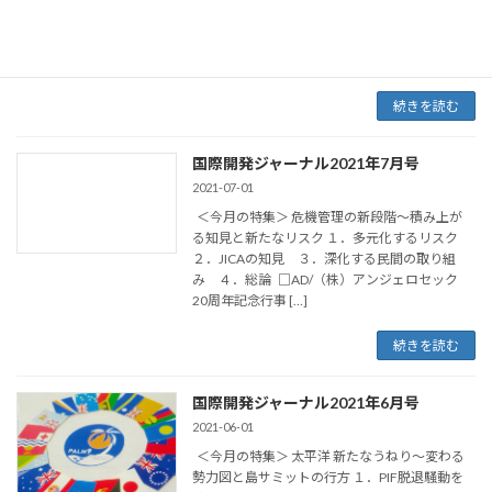
外展開戦略 ３．アジアで台頭する新たな宇宙
活動国 ４．“ネクストインディア” アフリカの
可能性 ５．地方創生への挑戦 […]
続きを読む
国際開発ジャーナル2021年7月号
2021-07-01
＜今月の特集＞ 危機管理の新段階～積み上が
る知見と新たなリスク １．多元化するリスク
２．JICAの知見 ３．深化する民間の取り組
み ４．総論 □AD/（株）アンジェロセック
20周年記念行事 […]
続きを読む
国際開発ジャーナル2021年6月号
2021-06-01
＜今月の特集＞ 太平洋 新たなうねり～変わる
勢力図と島サミットの行方 １．PIF脱退騒動を