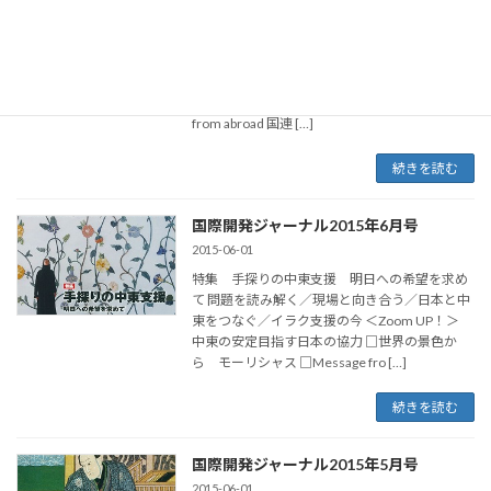
2015-06-01
特集 共につくり、共に歩む インフラ戦略再
考 1.インフラ輸出の今／2.視点／3.戦略／提言
＜Zoom UP！＞ インフラ輸出に向けた総合戦
略 □世界の景色から キルギス □Message
from abroad 国連 […]
続きを読む
国際開発ジャーナル2015年6月号
2015-06-01
特集 手探りの中東支援 明日への希望を求め
て 問題を読み解く／現場と向き合う／日本と中
東をつなぐ／イラク支援の今 ＜Zoom UP！＞
中東の安定目指す日本の協力 □世界の景色か
ら モーリシャス □Message fro […]
続きを読む
国際開発ジャーナル2015年5月号
2015-06-01