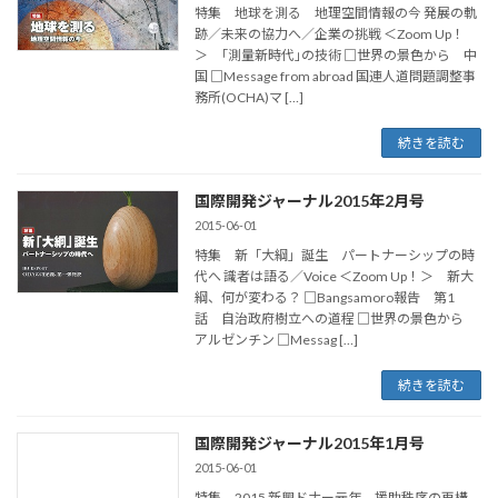
特集 地球を測る 地理空間情報の今 発展の軌
跡／未来の協力へ／企業の挑戦 ＜Zoom Up！
＞ ｢測量新時代｣の技術 □世界の景色から 中
国 □Message from abroad 国連人道問題調整事
務所(OCHA)マ […]
続きを読む
国際開発ジャーナル2015年2月号
2015-06-01
特集 新「大綱」誕生 パートナーシップの時
代へ 識者は語る／Voice ＜Zoom Up！＞ 新大
綱、何が変わる？ □Bangsamoro報告 第1
話 自治政府樹立への道程 □世界の景色から
アルゼンチン □Messag […]
続きを読む
国際開発ジャーナル2015年1月号
2015-06-01
特集 2015 新興ドナー元年 援助秩序の再構