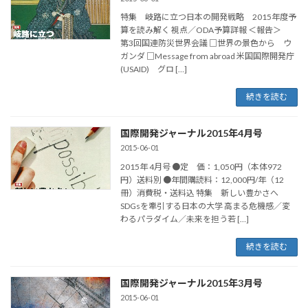
特集 岐路に立つ日本の開発戦略 2015年度予
算を読み解く 視点／ODA予算詳報 ＜報告＞
第3回国連防災世界会議 □世界の景色から ウ
ガンダ □Message from abroad 米国国際開発庁
(USAID) グロ […]
続きを読む
国際開発ジャーナル2015年4月号
2015-06-01
2015年 4月号 ●定 価：1,050円（本体972
円）送料別 ●年間購読料：12,000円/年（12
冊）消費税・送料込 特集 新しい豊かさへ
SDGsを牽引する日本の大学 高まる危機感／変
わるパラダイム／未来を担う若 […]
続きを読む
国際開発ジャーナル2015年3月号
2015-06-01