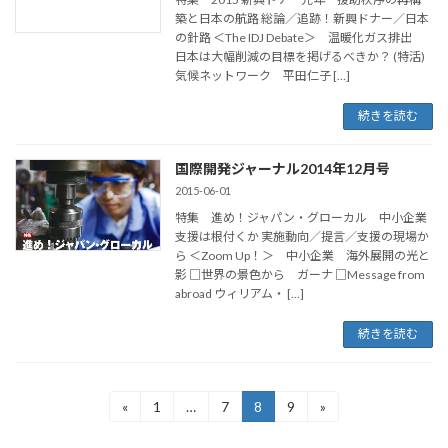
築と日本の航路 総論／追跡！新興ドナー／日本
の針路 ＜The IDJ Debate＞ 温暖化ガス排出
日本は大幅削減の目標を掲げるべきか？ (特活)
気候ネットワーク 平田仁子 […]
続きを読む
国際開発ジャーナル2014年12月号
2015-06-01
特集 進め！ジャパン・グローカル 中小企業
支援は根付くか 実施動向／提言／支援の現場か
ら ＜Zoom Up！＞ 中小企業 海外展開の光と
影 □世界の景色から ガーナ □Message from
abroad ウィリアム・ […]
続きを読む
投
«
1
…
7
8
9
»
固
固
固
固
定
定
定
定
稿
ペ
ペ
ペ
ペ