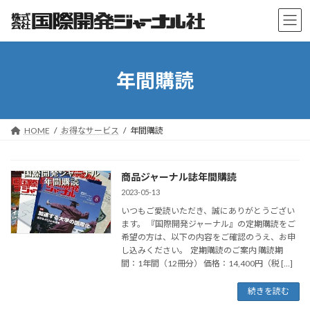
コ
ナ
ン
ビ
テ
ゲ
ン
ー
ツ
シ
年間購読
へ
ョ
ス
ン
キ
に
ッ
移
プ
動
HOME
お得なサービス
年間購読
商品ジャーナル誌年間購読
2023-05-13
いつもご愛読いただき、誠にありがとうござい
ます。 『国際開発ジャーナル』の定期購読をご
希望の方は、以下の内容をご確認のうえ、お申
し込みください。 定期購読のご案内 購読期
間：1年間（12冊分） 価格：14,400円（税 […]
続きを読む