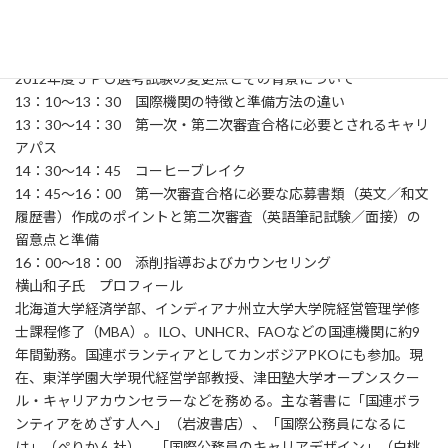
プログラム（予定）
13：00～13：10 開会挨拶／
2012年度ＪＰＯ選考試験の変更点とその背景について
13：10～13：30 国際機関の特徴と準備方法の違い
13：30～14：30 第一次・第二次審査合格に必要とされるキャリ
アパス
14：30～14：45 コーヒーブレイク
14：45～16：00 第一次審査合格に必要な応募書類（英文／和文
履歴書）作成のポイントと第二次審査（英語筆記試験／面接）の
留意点と準備
16：00～18：00 添削指導およびカウンセリング
横山和子氏 プロフィール
北海道大学経済学部、インディアナ州立大学大学院経営管理学修
士課程修了（MBA）。ILO、UNHCR、FAOなどの国連機関に約9
年間勤務。国連ボランティアとしてカンボジアPKOにも参加。現
在、東洋学園大学現代経営学部教授、津田塾大学オープンスクー
ル・キャリアカウンセラーなどを務める。主な著書に「国連ボラ
ンティアをめざす人へ」（岩波書店）、「国際公務員になるに
は」（ぺりかん社）、「国際公務員のキャリアデザイン」（白桃