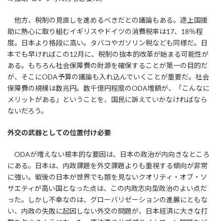
他方、税制の見直しを進めるべきだとの議論もある。途上国援
助に熱心に取り組むイギリスやドイツの消費税率は17、18％程
度。日本より格段に高い。タバコやガソリン税なども同様だ。日
本でも早ければこの12月に、税制の抜本的改革が始まる可能性が
ある。もちろん社会保障費の財源を確保することが第一の目的だ
が、そこにODA予算の議論も入れ込んでいくことが重要だ。社会
保障費の規模は数兆円。数千億円程度のODA増額が、「こんなに
メリットがある」ということを、国民に訴えていかなければなら
ないだろう。
外交の武器としての位置付け必要
ODAが増えない根本的な要因は、日本の政治が内向きなところ
にある。日本は、内政課題を外交課題よりも重視する傾向が非常
に強い。戦後の日本が世界でも類を見ないクオリティ・オブ・ソ
サエティが高い国となった点は、この内政志向型政治のよい点だ
った。しかし不幸なのは、グローバリゼーションの進展にともな
い、内政の失敗に起因しない外交の問題が、日本経済に大きな打