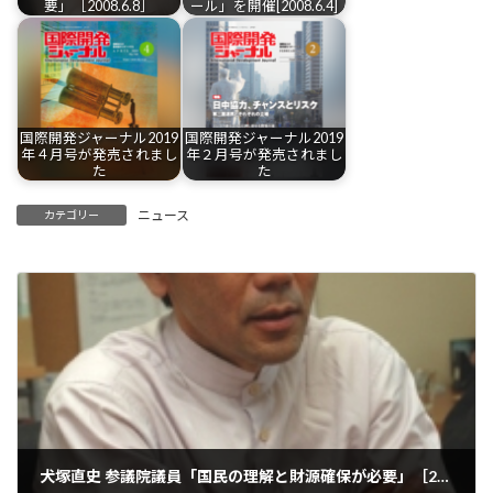
要」［2008.6.8］
ール」を開催[2008.6.4]
国際開発ジャーナル2019
国際開発ジャーナル2019
年４月号が発売されまし
年２月号が発売されまし
た
た
ニュース
カテゴリー
犬塚直史 参議院議員「国民の理解と財源確保が必要」［2008.6.8］