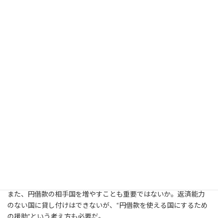
当然、このままでいいはずがない。そのために何をするべき
か。その一つに、一般会計予算を増額するという話がある。た
だ、これは非常に難しい政治決断が必要になる。「骨太の方針
2006」では、2011年までに基礎的財政収支を黒字化すること目指
し、ODA予算については、毎年、2から4％削減することになっ
た。この国民に対する約束を覆すことが必要になる。
こうした“足かせ”があるなかで、福田首相や高村外務大臣らは、
「ODA増額反転させなければならない」と発言している。私個人
としても、公明党としても、この発言をサポートしていきたいと考
えている。そのために必要なのは円借款の有効活用ではないか。
毎年、円借款の回収金として6,000億円ほど戻ってきている。原
資の多くが政府の財政投融資からの借り入れであり、回収金は国
庫に返納するのが前提となる。しかし、もとはODAとして拠出し
たお金であり、それを再度ODAに還流させるというのは、アイデ
ィアとして悪くはない。ここを拡充していくのも一つの方法だ。
また、円借款の相手国を増やすことも重要ではないか。返済能力
のない国に貸し付けはできないが、“円借款を使える国にするため
の援助”という考え方も必要だ。