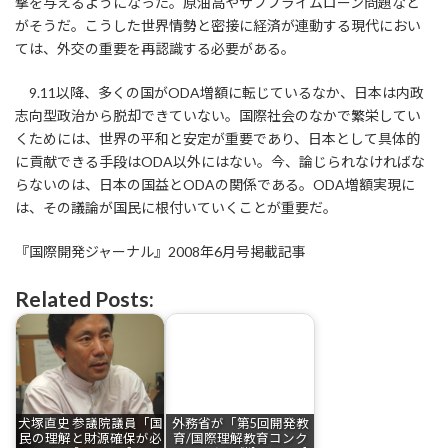
撃を与えるようになった。原油高やサブプライムローン問題など
がそうだ。こうした世界情勢と密接に経済が連動する現代におい
ては、外交の重要を再認識する必要がある。
9.11以降、多くの国がODA増額に転じているなか、日本は内政
志向型政治から脱却できていない。国際社会のなかで繁栄してい
くためには、世界の平和と安定が重要であり、日本として具体的
に貢献できる手段はODA以外にはない。今、論じられなければな
らないのは、日本の国益とODAの関係である。ODA増額実現に
は、その議論が国民に根付いていくことが重要だ。
『国際開発ジャーナル』2008年6月号掲載記事
Related Posts:
犬塚直史 参議院議員「国
外務省が「第5回開発教
民の理解と財源確保が必
育/国際理解教育コンク