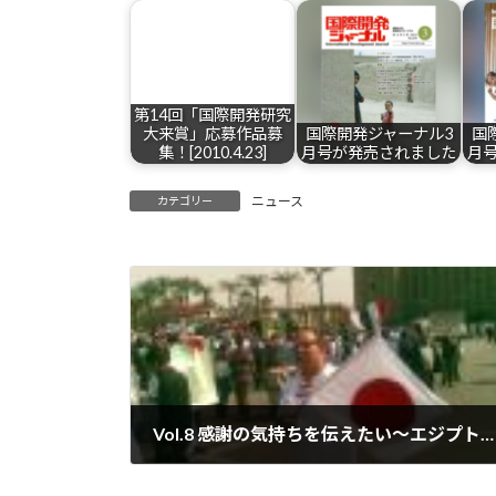
第14回「国際開発研究
大来賞」応募作品募
国際開発ジャーナル3
国
集！[2010.4.23]
月号が発売されました
月
ニュース
カテゴリー
Vol.8 感謝の気持ちを伝えたい～エジプトから「頑張れ！ニッポン」
2011-04-13