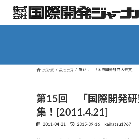
コ
ナ
ン
ビ
テ
ゲ
ン
ー
ツ
シ
へ
ョ
ス
ン
キ
に
ッ
移
HOME
ニュース
第15回 「国際開発研究 大来賞」 応募
プ
動
第15回 「国際開発研
集！[2011.4.21]
2011-04-21
2015-09-16
kaihatsu1967
最
終
更