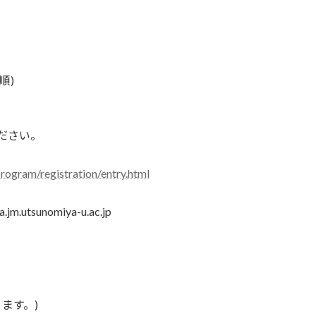
順)
ください。
rogram/registration/entry.html
sunomiya-u.ac.jp
ります。)