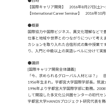
●日時
【国際キャリア開発】 2016年8月27日(土)～2
【International Career Seminar】 2016年
●概要
国際協力や国際ビジネス、異文化理解などで
仕事と地域や世界とのつながりについて考え
カションを取り入れた合宿形式の集中授業です。Inter
り、入門と中級以上の英語レベルに分けて実
●講師
[国際キャリア開発全体講義]
「今、求められるグローバル人材とは？」 田
1956年生まれ。宇都宮大学国際学部長。筑
1996年より宇都宮大学国際学部に勤務。20
して開設した多文化公共圏センターの初代セ
宇都宮大学HANDSプロジェクト研究代表を