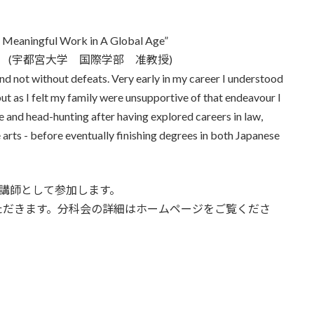
ng Meaningful Work in A Global Age”
・モリソン (宇都宮大学 国際学部 准教授)
nd not without defeats. Very early in my career I understood
but as I felt my family were unsupportive of that endeavour I
te and head-hunting after having explored careers in law,
e arts - before eventually finishing degrees in both Japanese
講師として参加します。
ただきます。分科会の詳細はホームページをご覧くださ