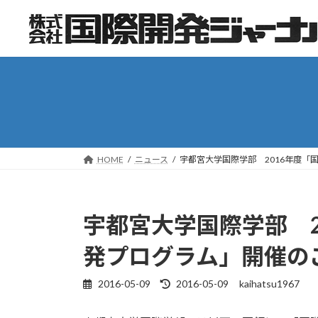
コ
ナ
ン
ビ
テ
ゲ
ン
ー
ツ
シ
へ
ョ
ス
ン
キ
に
ッ
移
HOME
ニュース
宇都宮大学国際学部 2016年度「
プ
動
宇都宮大学国際学部 2
発プログラム」開催の
2016-05-09
2016-05-09
kaihatsu1967
最
終
更