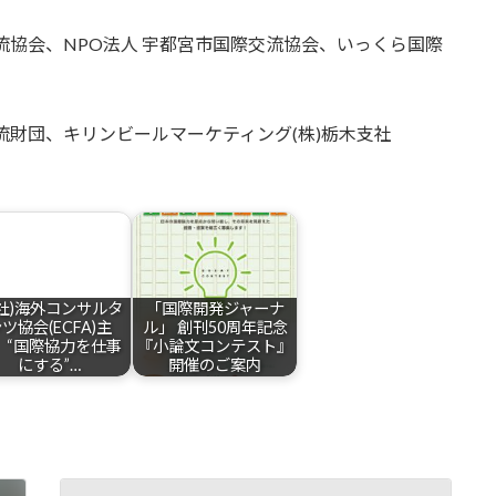
交流協会、NPO法人 宇都宮市国際交流協会、いっくら国際
交流財団、キリンビールマーケティング(株)栃木支社
一社)海外コンサルタ
「国際開発ジャーナ
ツ協会(ECFA)主
ル」 創刊50周年記念
 “国際協力を仕事
『小論文コンテスト』
にする”…
開催のご案内