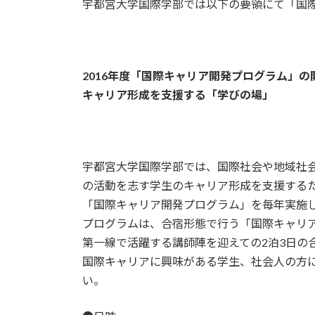
宇都宮大学国際学部では以下の要領にて「国
新
日
時
:
2016年度「国際キャリア開発プログラム」の
キャリア形成を支援する「学びの場」
宇都宮大学国際学部では、国際社会や地域社
の活動を志す学生のキャリア形成を支援する
「国際キャリア開発プログラム」を毎年実施
プログラムは、合宿形態で行う「国際キャリア開発」及び「I
第一線で活躍する講師陣を迎えての2泊3日の
国際キャリアに興味がある学生、社会人の方
い。