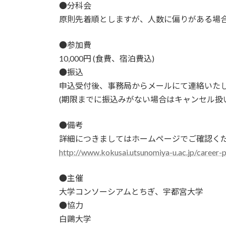
●分科会
原則先着順としますが、人数に偏りがある場
●参加費
10,000円 (食費、宿泊費込)
●振込
申込受付後、事務局からメールにて連絡いた
(期限までに振込みがない場合はキャンセル扱
●備考
詳細につきましてはホームページでご確認く
http://www.kokusai.utsunomiya-u.ac.jp/career-
●主催
大学コンソーシアムとちぎ、宇都宮大学
●協力
白鷗大学