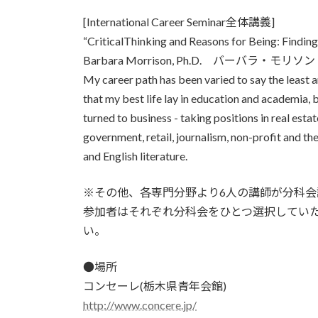
[International Career Seminar全体講義]
“CriticalThinking and Reasons for Being: Findi
Barbara Morrison, Ph.D. バーバラ
My career path has been varied to say the least a
that my best life lay in education and academia, 
turned to business - taking positions in real esta
government, retail, journalism, non-profit and th
and English literature.
※その他、各専門分野より6人の講師が分科会
参加者はそれぞれ分科会をひとつ選択してい
い。
●場所
コンセーレ(栃木県青年会館)
http://www.concere.jp/