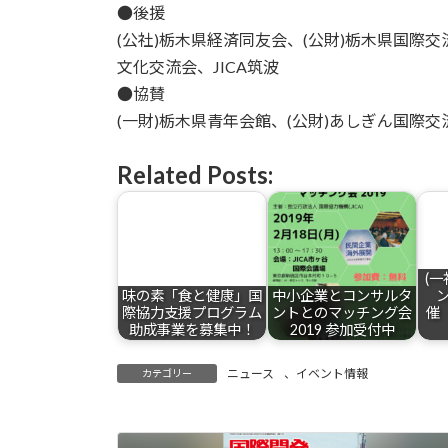
●後援
(公社)栃木県経済同友会、(公財)栃木県国際
文化交流会、JICA筑波
●協賛
(一財)栃木県青年会館、(公財)あしぎん国際
Related Posts:
(
味の素「食と健康」国
中小企業とコンサルタ
ン
際協力支援プログラム
ントとのマッチング会
催
助成事業を募集中！
2019 参加受付中
ニュース
、
イベント情報
カテゴリー