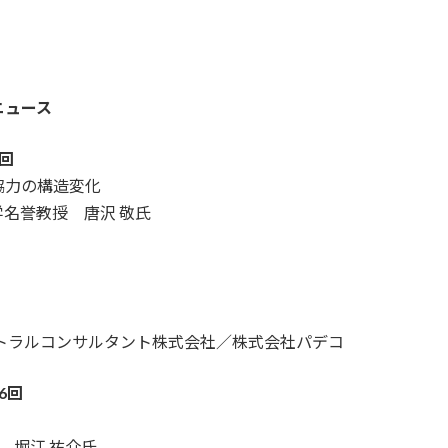
ニュース
回
協力の構造変化
名誉教授 唐沢 敬氏
トラルコンサルタント株式会社／株式会社パデコ
6回
 堀江 祐介氏