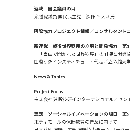
連載 国会議員の目
衆議院議員 国民民主党 深作 ヘスス氏
国際協力プロジェクト情報／コンサルタント
新連載 戦後世界秩序の崩壊と開発協力 第1
「自由で開かれた世界秩序」の崩壊と開発
国際研究インスティチュート代表／立命館大学
News＆Topics
Project Focus
株式会社 建設技研インターナショナル／セン
連載 ソーシャルイノベーションの明日 第9
東ティモールの保健教育の普及に向けて
日本財団 国際事業部 国際協力チーム リーダー