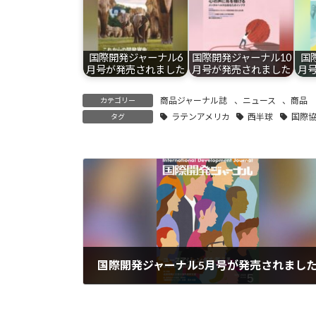
国際開発ジャーナル6
国際開発ジャーナル10
国
月号が発売されました
月号が発売されました
月
商品ジャーナル誌
、
ニュース
、
商品
カテゴリー
ラテンアメリカ
西半球
国際
タグ
国際開発ジャーナル5月号が発売されまし
2026-05-01