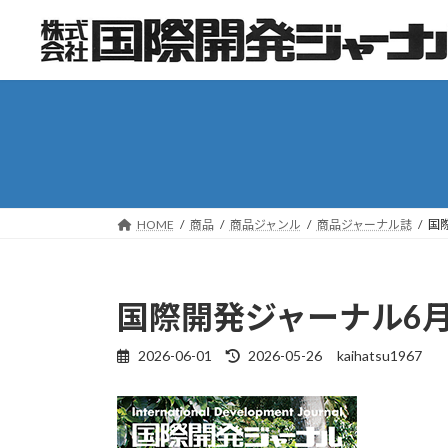
コ
ナ
ン
ビ
テ
ゲ
ン
ー
ツ
シ
へ
ョ
ス
ン
キ
に
ッ
移
HOME
商品
商品ジャンル
商品ジャーナル誌
国
プ
動
国際開発ジャーナル6
2026-06-01
2026-05-26
kaihatsu1967
最
終
更
新
日