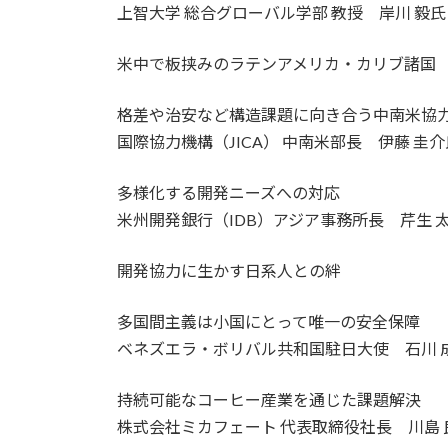
上智大学 総合グローバル学部 教授 岸川 毅
米中で板挟みのラテンアメリカ・カリブ諸国
格差や治安など構造課題に向き合う中南米協
国際協力機構（JICA） 中南米部長 伊藤 圭介
多様化する開発ニーズへの対応
米州開発銀行（IDB）アジア事務所長 芹生 
開発協力に生かす日系人との絆
多国間主義は小国にとって唯一の安全保障
ベネズエラ・ボリバル共和国駐日大使 石川 
持続可能なコーヒー産業を通じた課題解決
株式会社ミカフェート 代表取締役社長 川島 