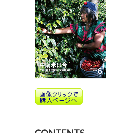
時
:
CONTENTS