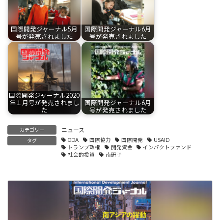
国際開発ジャーナル5月
国際開発ジャーナル6月
号が発売されました
号が発売されました
国際開発ジャーナル2020
年１月号が発売されまし
国際開発ジャーナル6月
た
号が発売されました
ニュース
カテゴリー
ODA
国際協力
国際開発
USAID
タグ
トランプ政権
開発資金
インパクトファンド
社会的投資
南研子