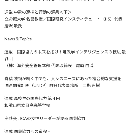
連載 中露の連携と行動の源泉＜下＞
立命館大学 名誉教授／国際研究インスティテュート（IIS）代表
唐沢 敬氏
News＆Topics
連載 国際協力の未来を拓け！地政学インテリジェンスの技法 最
終回
（株）海外安全管理本部 代表取締役 尾﨑 由博
寄稿 戦禍が続く中でも、人々のニーズにあった複合的な支援を
国連開発計画（UNDP）駐日代表事務所 二瓶 直樹
連載 高校生の国際協力 第４回
和歌山県立日高高等学校
座談会 JICAの女性リーダーが語る国際協力
連載 国際協力への道程・