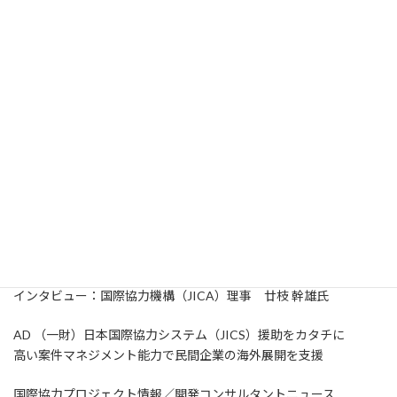
歴史的な深さを感じる ロシアとウクライナの戦争
COP28ドバイ会合
日本政府交渉団のOECC加藤真氏が報告
JICA海外協力隊便り From ペルー
連載 国会議員の目
参議院議員 れいわ新選組 天畠 大輔氏
大学の国際化最前線
高知大学 次世代地域創造センター
＜中面特集＞ 共創の時代へ 高まる民間連携への期待
インタビュー：国際協力機構（JICA）理事 廿枝 幹雄氏
AD （一財）日本国際協力システム（JICS）援助をカタチに
高い案件マネジメント能力で民間企業の海外展開を支援
国際協力プロジェクト情報／開発コンサルタントニュース