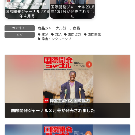
国際開発ジャーナル2018
国際開発ジャーナル2018
年10月号が発売されまし
年４月号
た
商品ジャーナル誌
、
商品
カテゴリー
JICA
ODA
国際協力
国際開発
タグ
障害インクルーシブ
国際開発ジャーナル３月号が発売されました
2024-03-01