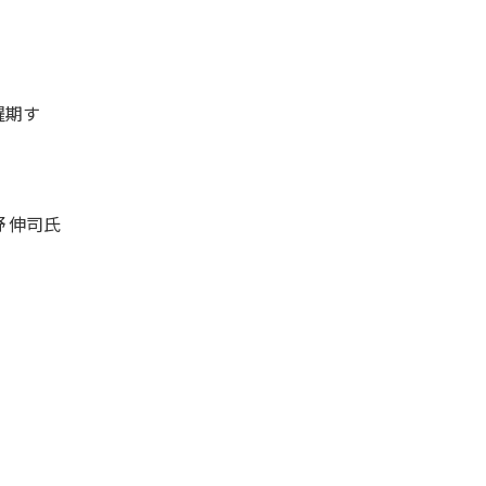
躍期す
 伸司氏