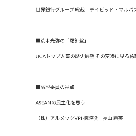
世界銀行グループ 総裁 デイビッド・マルパ
■荒木光弥の「羅針盤」
JICAトップ人事の歴史展望 その変遷に見る
■論説委員の視点
ASEANの民主化を思う
（株）アルメックVPI 相談役 長山 勝英