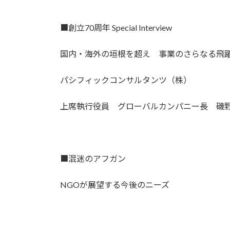
■創立70周年 Special Interview
国内・海外の垣根を超え 事業のさらなる飛
パシフィックコンサルタンツ（株）
上席執行役員 グローバルカンパニー長 磯野
■混迷のアフガン
NGOが展望する今後のニーズ