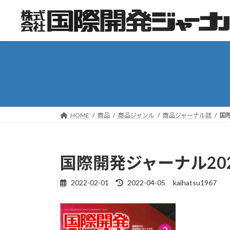
コ
ナ
ン
ビ
テ
ゲ
ン
ー
ツ
シ
へ
ョ
ス
ン
キ
に
ッ
移
HOME
商品
商品ジャンル
商品ジャーナル誌
国
プ
動
国際開発ジャーナル20
2022-02-01
2022-04-05
kaihatsu1967
最
終
更
新
日