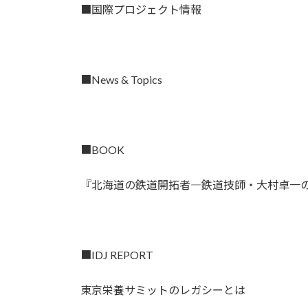
■国際プロジェクト情報
■News & Topics
■BOOK
『北海道の鉄道開拓者―鉄道技師・大村卓一
■IDJ REPORT
東京栄養サミットのレガシーとは