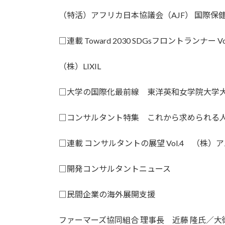
（特活）アフリカ日本協議会（AJF） 国際保
□連載 Toward 2030 SDGsフロントランナー Vol
（株）LIXIL
□大学の国際化最前線 東洋英和女学院大学
□コンサルタント特集 これから求められる
□連載 コンサルタントの展望 Vol.4 （株）
□開発コンサルタントニュース
□民間企業の海外展開支援
ファーマーズ協同組合 理事長 近藤 隆氏／大