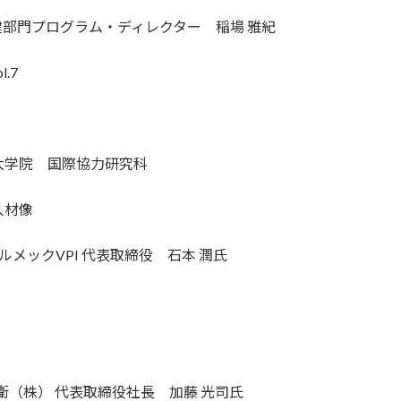
健部門プログラム・ディレクター 稲場 雅紀
.7
大学院 国際協力研究科
人材像
アルメックVPI 代表取締役 石本 潤氏
衛（株） 代表取締役社長 加藤 光司氏