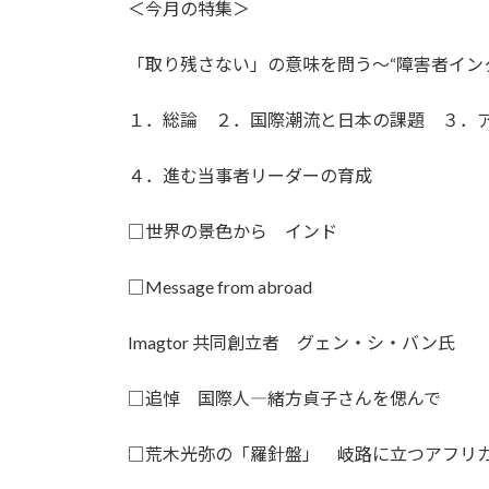
＜今月の特集＞
「取り残さない」の意味を問う～“障害者イン
１．総論 ２．国際潮流と日本の課題 ３．
４．進む当事者リーダーの育成
□世界の景色から インド
□Message from abroad
Imagtor 共同創立者 グェン・シ・バン氏
□追悼 国際人―緒方貞子さんを偲んで
□荒木光弥の「羅針盤」 岐路に立つアフリ