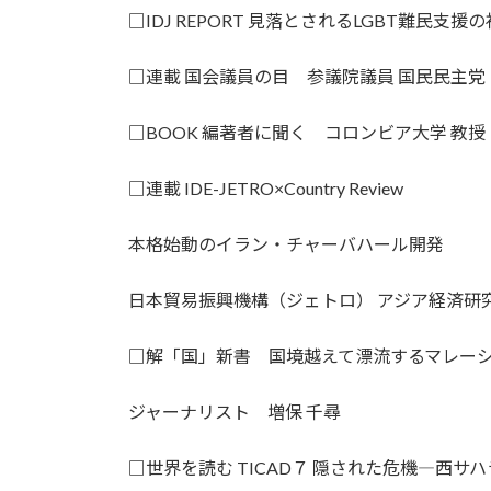
□IDJ REPORT 見落とされるLGBT難民支援
□連載 国会議員の目 参議院議員 国民民主党
□BOOK 編著者に聞く コロンビア大学 教
□連載 IDE-JETRO×Country Review
本格始動のイラン・チャーバハール開発
日本貿易振興機構（ジェトロ） アジア経済研
□解「国」新書 国境越えて漂流するマレー
ジャーナリスト 増保 千尋
□世界を読む TICAD７ 隠された危機―西サ