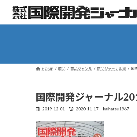
コ
ナ
ン
ビ
テ
ゲ
ン
ー
ツ
シ
へ
ョ
ス
ン
キ
に
ッ
移
HOME
商品
商品ジャンル
商品ジャーナル誌
国
プ
動
国際開発ジャーナル201
2019-12-01
2020-11-17
kaihatsu1967
最
終
更
新
日