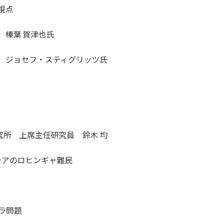
の視点
 榛葉 賀津也氏
授 ジョセフ・スティグリッツ氏
究所 上席主任研究員 鈴木 均
シアのロヒンギャ難民
ハラ問題