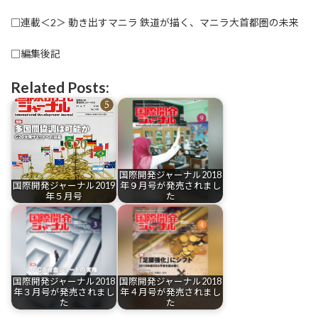
□連載＜2＞ 動き出すマニラ 鉄道が描く、マニラ大首都圏の未来
□編集後記
Related Posts:
国際開発ジャーナル2018
国際開発ジャーナル2019
年９月号が発売されまし
年５月号
た
国際開発ジャーナル2018
国際開発ジャーナル2018
年３月号が発売されまし
年４月号が発売されまし
た
た