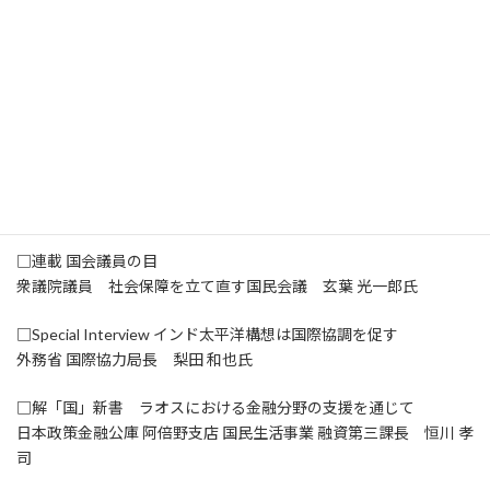
□世界の景色から ネパール
□Message from abroad
世界銀行グループ副総裁（人事担当） ウスマン・ディアガナ氏
□荒木光弥の「羅針盤」 経済界に根づくSDGs
□論説委員の視点 2019年 座談会
□連載 国会議員の目
衆議院議員 社会保障を立て直す国民会議 玄葉 光一郎氏
□Special Interview インド太平洋構想は国際協調を促す
外務省 国際協力局長 梨田 和也氏
□解「国」新書 ラオスにおける金融分野の支援を通じて
日本政策金融公庫 阿倍野支店 国民生活事業 融資第三課長 恒川 孝
司