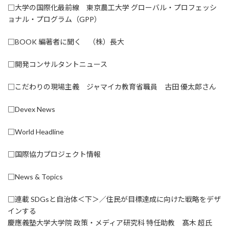
□大学の国際化最前線 東京農工大学 グローバル・プロフェッシ
ョナル・プログラム（GPP）
□BOOK 編著者に聞く （株）長大
□開発コンサルタントニュース
□こだわりの現場主義 ジャマイカ教育省職員 古田 優太郎さん
□Devex News
□World Headline
□国際協力プロジェクト情報
□News & Topics
□連載 SDGsと自治体＜下＞／住民が目標達成に向けた戦略をデザ
インする
慶應義塾大学大学院 政策・メディア研究科 特任助教 髙木 超氏