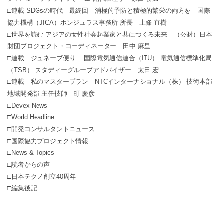
□連載 SDGsの時代 最終回 消極的予防と積極的繁栄の両方を 国際
協力機構（JICA）ホンジュラス事務所 所長 上條 直樹
□世界を読む アジアの女性社会起業家と共につくる未来 （公財）日本
財団プロジェクト・コーディネーター 田中 麻里
□連載 ジュネーブ便り 国際電気通信連合（ITU） 電気通信標準化局
（TSB） スタディーグループアドバイザー 太田 宏
□連載 私のマスタープラン NTCインターナショナル（株） 技術本部
地域開発部 主任技師 町 慶彦
□Devex News
□World Headline
□開発コンサルタントニュース
□国際協力プロジェクト情報
□News & Topics
□読者からの声
□日本テクノ創立40周年
□編集後記