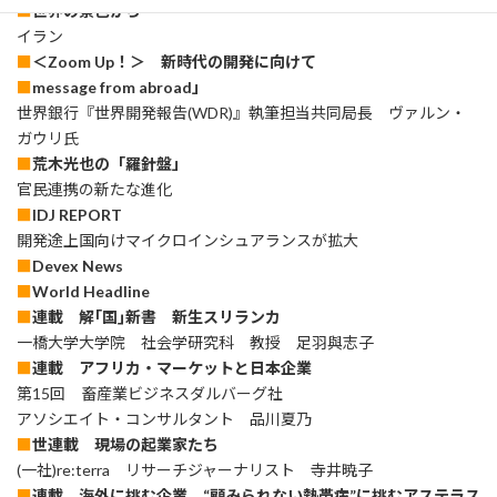
■
世界の景色から
イラン
■
＜Zoom Up！＞ 新時代の開発に向けて
■
message from abroad」
世界銀行『世界開発報告(WDR)』執筆担当共同局長 ヴァルン・
ガウリ氏
■
荒木光也の「羅針盤」
官民連携の新たな進化
■
IDJ REPORT
開発途上国向けマイクロインシュアランスが拡大
■
Devex News
■
World Headline
■
連載 解｢国｣新書 新生スリランカ
一橋大学大学院 社会学研究科 教授 足羽與志子
■
連載 アフリカ・マーケットと日本企業
第15回 畜産業ビジネスダルバーグ社
アソシエイト・コンサルタント 品川夏乃
■
世連載 現場の起業家たち
(一社)re:terra リサーチジャーナリスト 寺井暁子
■
連載 海外に挑む企業 “顧みられない熱帯病”に挑むアステラス