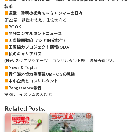
製薬
■
連載 黎明の街角で～ミャンマーの日々
第22話 組織を教え、生命を守る
■
BOOK
■
開発コンサルタントニュース
■
国際機関動向(アジア開発銀行)
■
国際協力プロジェクト情報(ODA)
■
私のキャリアパス
(株)タスクアソシエーツ コンサルタント部 波多野衛さん
■
News & Topics
■
青年海外協力隊事業OB・OGの軌跡
■
中小企業とコンサルタント
■
Bangsamoro報告
第3話 イスラムの人びと
Related Posts: