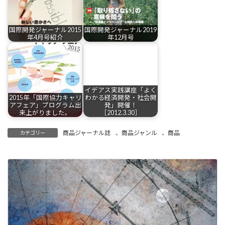
国際開発ジャーナル2015
国際開発ジャーナル2019
年4月号紹介
年12月号
イデアス実践講座「よく
2015年「国際協力キャリ
わかる経済開発・社会開
アフェア」プログラム出
発」開催！
来上がりました。
［2012.3.30］
商品ジャーナル誌
、
商品ジャンル
、
商品
カテゴリー