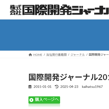
コ
ナ
ン
ビ
テ
ゲ
ン
ー
ツ
シ
へ
ョ
ス
ン
キ
に
ッ
移
HOME
当社発行書籍類
ジャーナル
国際開発ジャー
プ
動
国際開発ジャーナル20
2015-01-01
2025-04-23
kaihatsu1967
最
終
更
新
日