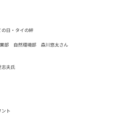
ての日・タイの絆
事業部 自然環境部 森川悠太さん
登志夫氏
タント