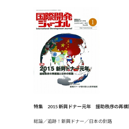
時
:
特集 2015 新興ドナー元年 援助秩序の再
総論／追跡！新興ドナー／日本の針路