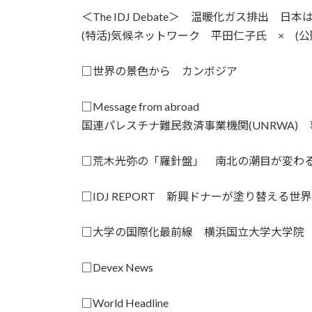
＜The IDJ Debate＞ 温暖化ガス排出
(特活)気候ネットワーク 平田仁子氏 × (
□世界の景色から カンボジア
□Message from abroad
国連パレスチナ難民救済事業機関(UNRWA)
□荒木光弥の「羅針盤」 南北の潮目が変わ
□IDJ REPORT 新興ドナーが塗り替える世
□大学の国際化最前線 横浜国立大学大学院
□Devex News
□World Headline