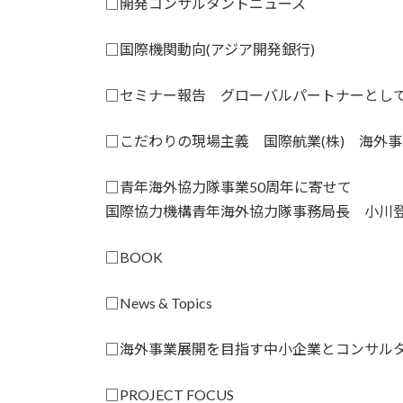
□開発コンサルタントニュース
□国際機関動向(アジア開発銀行)
□セミナー報告 グローバルパートナーとし
□こだわりの現場主義 国際航業(株) 海外
□青年海外協力隊事業50周年に寄せて
国際協力機構青年海外協力隊事務局長 小川
□BOOK
□News & Topics
□海外事業展開を目指す中小企業とコンサル
□PROJECT FOCUS