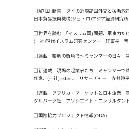
□解｢国｣新書 タイの近隣諸国外交と援助政
日本貿易振興機構(ジェトロ)アジア経済研究
□世界を読む ｢イスラム国｣問題、軍事力だ
(一社)現代イスラム研究センター 理事長 
□連載 黎明の街角で～ミャンマーの日々 第
□新連載 現場の起業家たち ミャンマーで
作家、(一社)re:terra リサーチャー 寺井暁
□連載 アフリカ・マーケットと日本企業 第
ダルバーグ社 アソシエイト・コンサルタン
□国際協力プロジェクト情報(ODA)