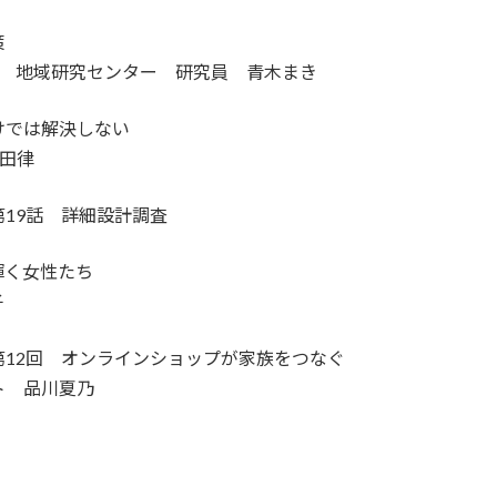
策
所 地域研究センター 研究員 青木まき
けでは解決しない
宮田律
19話 詳細設計調査
輝く女性たち
子
12回 オンラインショップが家族をつなぐ
ト 品川夏乃