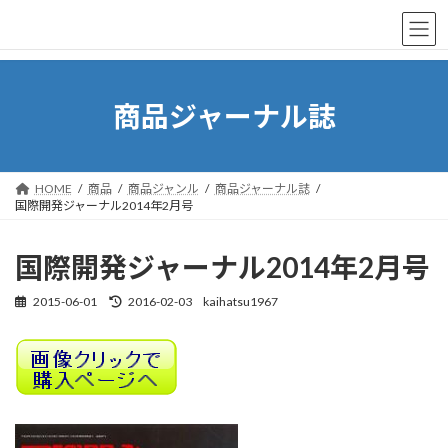
コ
ナ
ン
ビ
テ
ゲ
ン
ー
ツ
シ
商品ジャーナル誌
へ
ョ
ス
ン
キ
に
ッ
移
プ
動
HOME
商品
商品ジャンル
商品ジャーナル誌
国際開発ジャーナル2014年2月号
国際開発ジャーナル2014年2月号
2015-06-01
2016-02-03
kaihatsu1967
最
終
更
新
日
時
: