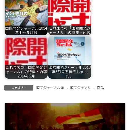
国際開発ジャーナル2014
これまでの「国際開発ジ
年１～５月号
ャーナル」の特集・内容
これまでの「国際開発ジ
国際開発ジャーナル2018
ャーナル」の特集・内容
年5月号を発売しまし
2014年5月
た。
商品ジャーナル誌
、
商品ジャンル
、
商品
カテゴリー