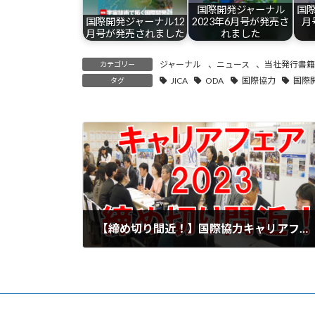
国際開発ジャーナル
国際
国際開発ジャーナル12
2023年6月号が発売さ
月
月号が発売されました
れました
ジャーナル
、
ニュース
、
当社発行書
カテゴリー
JICA
ODA
国際協力
国際
タグ
【締め切り間近！】国際協力キャリアフェア2023【11月25日開催】
2023-11-17