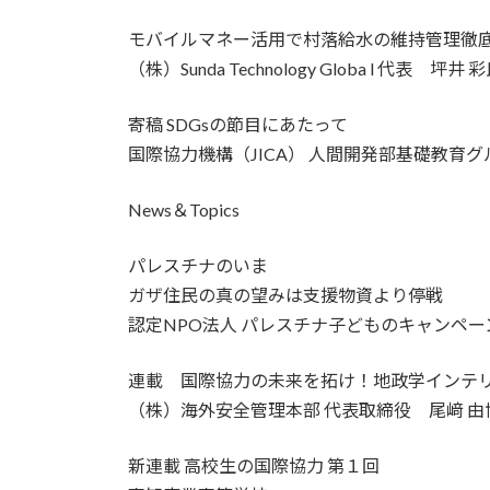
モバイルマネー活用で村落給水の維持管理徹
（株）Sunda Technology Globa l 代
寄稿 SDGsの節目にあたって
国際協力機構（JICA） 人間開発部基礎教育グ
News＆Topics
パレスチナのいま
ガザ住民の真の望みは支援物資より停戦
認定NPO法人 パレスチナ子どものキャンペー
連載 国際協力の未来を拓け！地政学インテ
（株）海外安全管理本部 代表取締役 尾﨑 由
新連載 高校生の国際協力 第１回