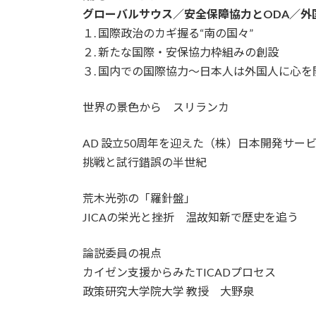
グローバルサウス／安全保障協力とODA／外
１. 国際政治のカギ握る“南の国々”
２. 新たな国際・安保協力枠組みの創設
３. 国内での国際協力～日本人は外国人に心を
世界の景色から スリランカ
AD 設立50周年を迎えた（株）日本開発サー
挑戦と試行錯誤の半世紀
荒木光弥の「羅針盤」
JICAの栄光と挫折 温故知新で歴史を追う
論説委員の視点
カイゼン支援からみたTICADプロセス
政策研究大学院大学 教授 大野泉