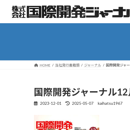
コ
ナ
ン
ビ
テ
ゲ
ン
ー
ツ
シ
へ
ョ
ス
ン
キ
に
ッ
移
HOME
当社発行書籍類
ジャーナル
国際開発ジャー
プ
動
国際開発ジャーナル1
2023-12-01
2025-05-07
kaihatsu1967
最
終
更
新
日