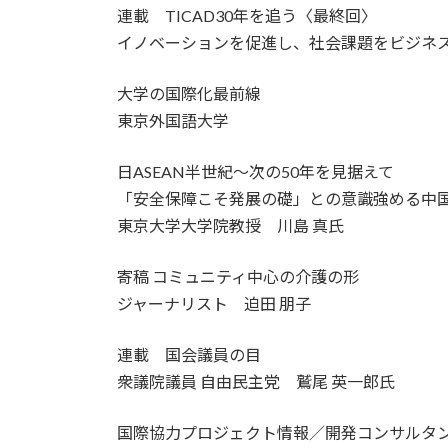
連載 TICAD30年を追う〈最終回〉
イノベーションを促進し、社会課題をビジネ
大学の国際化最前線
東京外国語大学
日ASEAN半世紀～次の50年を見据えて
「安全保障こそ発展の礎」との意識強める中
東京大学大学院教授 川島 真氏
寄稿 コミュニティ中心の介護の形
ジャーナリスト 迫田 朋子
連載 国会議員の目
衆議院議員 自由民主党 鷲尾 英一郎氏
国際協力プロジェクト情報／開発コンサルタ