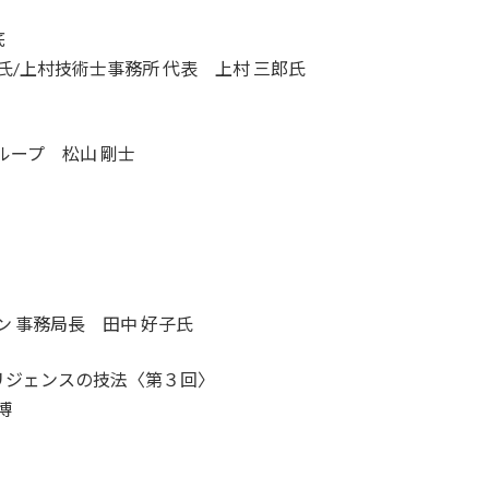
底
表 坪井 彩氏/上村技術士事務所 代表 上村 三郎氏
ループ 松山 剛士
ン 事務局長 田中 好子氏
リジェンスの技法〈第３回〉
博