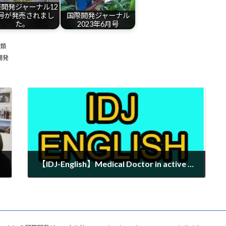
開発ジャーナル12
号が発売されまし
国際開発ジャーナル
た。
2023年6月号
籍類
開発
【IDJ-English】Medical Doctor in active duty at the age of 101
2023-12-08