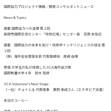
国際協力プロジェクト情報／開発コンサルタントニュース
News＆Topics
連載 国際協力への道標 第２回
長岡市国際交流センター「地球広場」センター長 羽賀 友信氏
連載 国際協力の未来を拓け！地政学インテリジェンスの技法 第
２回
（株）海外安全管理本部 代表取締役 尾﨑 由博
寄稿 大学生の私が体感したJICA海外協力隊
国際教養大学４年 鈴木 知世
JICA Volunteer’s Next Stage
（一社）チョイふる 代表理事 栗野 泰成さん（エチオピア派遣）
本日のコーヒー