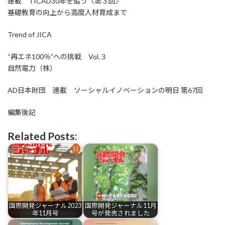
連載 TICAD30年を追う〈第３回〉
基礎教育の向上から高度人材育成まで
Trend of JICA
“再エネ100％”への挑戦 Vol.３
自然電力（株）
AD日本財団 連載 ソーシャルイノベーションの明日 第67回
編集後記
Related Posts:
国際開発ジャーナル2023
国際開発ジャーナル11月
年11月号
号が発売されました