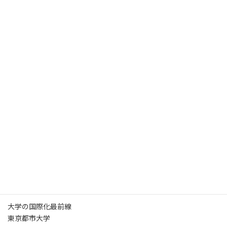
定住外国人の就労と途上国の若手官僚育成に貢献
寄稿 開発途上国の人材を開発事業の担い手に
明治大学 国際連携機構特任准教授 三牧 純子
日ASEAN半世紀～次の50年を見据えて
先進国入りへの道 日本は伴走役を務めよ
専修大学 教授 池部 亮氏
連載 国会議員の目
衆議院議員 自由民主党 阿部 俊子氏
世界を読む
国益重視の日米両国に辛口の評価も
アメリカン大学専門講師（国際関係論） 芦澤 久仁子
World HeadLine
大学の国際化最前線
東京都市大学