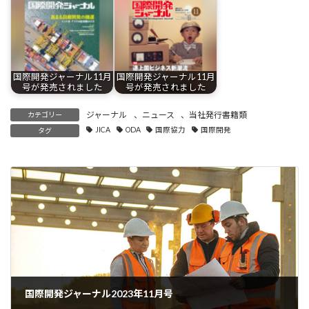
国際開発ジャーナル11月
国際開発ジャーナル11月
号が発売されました
号が発売されました
ジャーナル
、
ニュース
、
当社発行書籍類
カテゴリー
JICA
ODA
国際協力
国際開発
タグ
国際開発ジャーナル2023年11月号