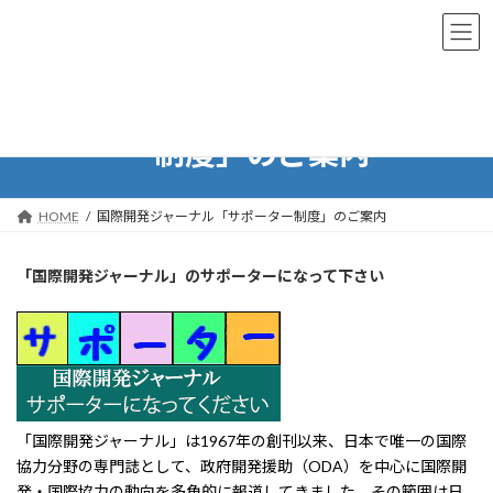
コ
ナ
ン
ビ
テ
ゲ
ン
ー
ツ
シ
国際開発ジャーナル「サポータ
へ
ョ
ス
ン
ー制度」のご案内
キ
に
ッ
移
プ
動
HOME
国際開発ジャーナル「サポーター制度」のご案内
「国際開発ジャーナル」のサポーターになって下さい
「国際開発ジャーナル」は1967年の創刊以来、日本で唯一の国際
協力分野の専門誌として、政府開発援助（ODA）を中心に国際開
発・国際協力の動向を多角的に報道してきました。その範囲は日