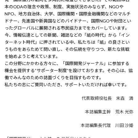
本のODAの理念や政策、制度、実施状況のみならず、NGOや
NPO、地方自治体、大学、国際機関・国際金融機関などのマルチ
ドナー、先進国や新興国などのバイドナー、国際NGOや財団とい
ったグローバルに展開される市民協力までをカバーしています。
今、情報伝達としての新聞、雑誌などの「紙の時代」から「イン
ターネット時代」に押されている中、私たちは「紙」の良さとい
うものをあらためて問い直し、その伝統を守りつつ、新たな挑戦
を始めようと考えています。
この分野にかかわる方々に、「国際開発ジャーナル」に参加する
機会を提供する“サポーター制度”を設けております。その心は、協
働でみんなのための誌面づくりを目指すものです。
私たちの志にご賛同いただき、サポートいただければ幸いです。
代表取締役社長 末森 満
本誌編集主幹 荒木 光弥
本誌編集長代理 川田 沙姫