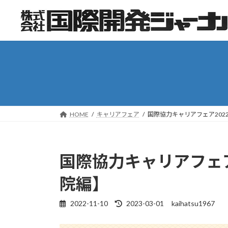
コ
ナ
ン
ビ
テ
ゲ
ン
ー
ツ
シ
へ
ョ
ス
ン
キ
に
ッ
移
HOME
キャリアフェア
国際協力キャリアフェア202
プ
動
国際協力キャリアフェア
院編】
2022-11-10
2023-03-01
kaihatsu1967
最
終
更