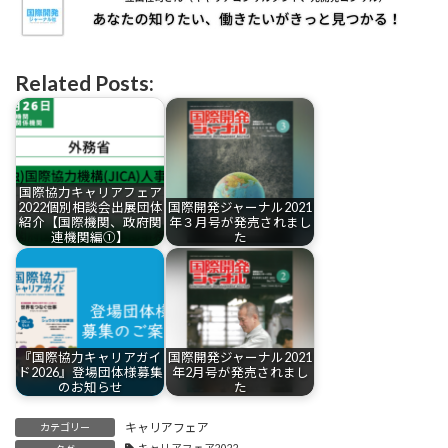
Related Posts:
国際協力キャリアフェア
2022個別相談会出展団体
国際開発ジャーナル2021
紹介【国際機関、政府関
年３月号が発売されまし
連機関編①】
た
『国際協力キャリアガイ
国際開発ジャーナル2021
ド2026』登場団体様募集
年2月号が発売されまし
のお知らせ
た
キャリアフェア
カテゴリー