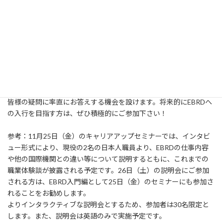
【”Invests in changing lives” 欧州復興開発銀行（EBRD）】
EBRD
は、中東欧・中央アジア及び南・東地中海沿岸等の国・地域
の市場経済への移行支援並びに民間セクター育成の促進支援を目
的として、1991年に設立された国際開発金融機関です。
【プログラム内容】
今回の説明会では、ロンドン本部の人事担当者（Ms. Katya
Melnikova, Head of Talent Acquisition）より、EBRDでの採用やキ
ャリアパス、EBRDが求める人物像等について説明するとともに、
皆様の疑問に率直にお答えする機会を設けます。将来的にEBRDへ
の入行を目指す方は、ぜひ積極的にご参加下さい！
参考：11月25日（金）のキャリアアップセミナーでは、インタビ
ュー形式により、現役の2名の日本人職員より、EBRDの仕事内容
や他の国際機関との違い等について説明するともに、これまでの
職業体験談が披露される予定です。26日（土）の説明会にご参加
される方は、EBRD入門編として25日（金）のセミナーにも参加さ
れることをお勧めします。
よりインタラクティブな説明会とするため、参加者は30名限定と
します。また、説明会は英語のみで実施予定です。