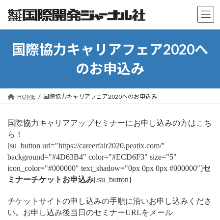
コ
ナ
ン
ビ
テ
ゲ
ン
ー
ツ
シ
国際協力キャリアフェア2020へ
へ
ョ
ス
ン
のお申込み
キ
に
ッ
移
プ
動
HOME
国際協力キャリアフェア2020へのお申込み
国際協力キャリアアップセミナーにお申し込みの方はこち
ら！
[su_button url="https://careerfair2020.peatix.com/"
background="#4D63B4" color="#ECD6F3" size="5"
icon_color="#000000" text_shadow="0px 0px 0px #000000"]
セ
ミナーチケットお申込み
[/su_button]
チケットサイトの申し込みの手順に沿いお申し込みくださ
い。お申し込み後当日のセミナーURLをメール