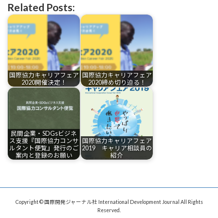
Related Posts:
国際協力キャリアフェア
国際協力キャリアフェア
2020開催決定！
2020締め切り迫る！
民間企業・SDGsビジネ
ス支援『国際協力コンサ
国際協力キャリアフェア
ルタント便覧』発行のご
2019 キャリア相談員の
案内と登録のお願い
紹介
Copyright © 国際開発ジャーナル社 International Development Journal All Rights
Reserved.