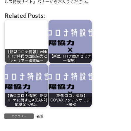
ルス特設サイト」バナーからお入りください。
Related Posts:
【新型コロナ情報】with
コロナ時代の国際協力と
【新型コロナ関連セミナ
キャリア－農業編－
ー情報】
【新型コロナ情報】新型
【新型コロナ情報】
コロナに関するASEAN対
COVAXワクチンサミッ
応基金へ拠出
ト開催
新着
カテゴリー