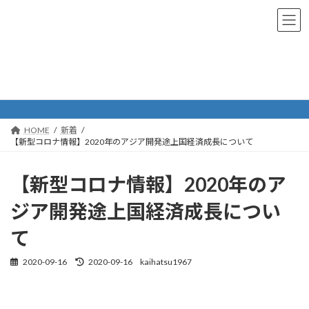
コ
ナ
ン
ビ
テ
ゲ
ン
ー
ツ
シ
新着
へ
ョ
ス
ン
キ
に
ッ
移
プ
動
HOME
新着
【新型コロナ情報】2020年のアジア開発途上国経済成長について
【新型コロナ情報】2020年のア
ジア開発途上国経済成長につい
て
2020-09-16
2020-09-16
kaihatsu1967
最
終
更
新