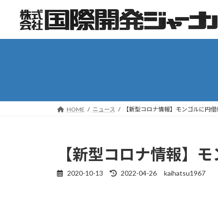
コ
ナ
ン
ビ
テ
ゲ
ン
ー
ツ
シ
へ
ョ
ス
ン
キ
に
ッ
移
HOME
ニュース
【新型コロナ情報】モンゴルに円借款
プ
動
【新型コロナ情報】モ
2020-10-13
2022-04-26
kaihatsu1967
最
終
更
新
日