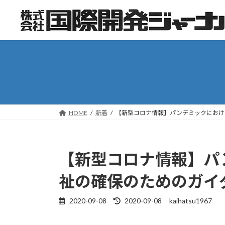
コ
ナ
ン
ビ
テ
ゲ
ン
ー
ツ
シ
へ
ョ
ス
ン
キ
に
ッ
移
HOME
新着
【新型コロナ情報】パンデミックにおけ
プ
動
【新型コロナ情報】パ
祉の確保のためのガイ
2020-09-08
2020-09-08
kaihatsu1967
最
終
更