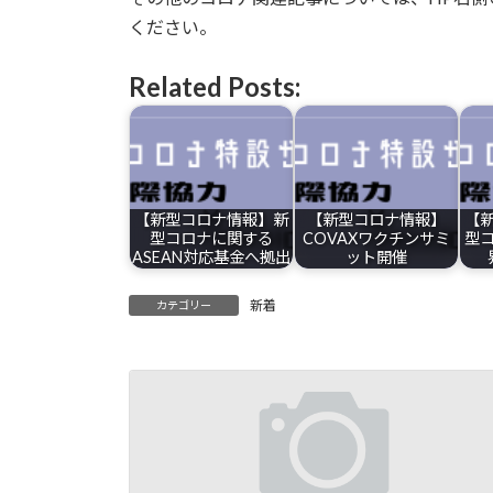
ください。
Related Posts:
【新型コロナ情報】新
【新型コロナ情報】
【
型コロナに関する
COVAXワクチンサミ
型
ASEAN対応基金へ拠出
ット開催
新着
カテゴリー