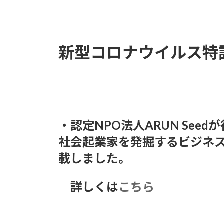
新
日
時
:
新型コロナウイルス特
・認定NPO法人ARUN Se
社会起業家を発掘するビジネ
載しました。
詳しくは
こちら