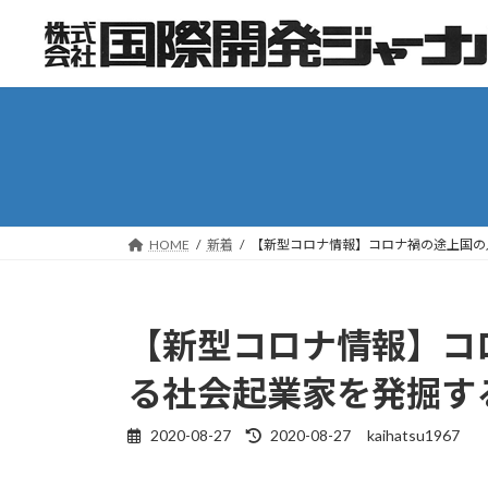
コ
ナ
ン
ビ
テ
ゲ
ン
ー
ツ
シ
へ
ョ
ス
ン
キ
に
ッ
移
HOME
新着
【新型コロナ情報】コロナ禍の途上国の
プ
動
【新型コロナ情報】コ
る社会起業家を発掘す
2020-08-27
2020-08-27
kaihatsu1967
最
終
更