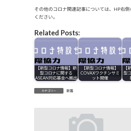
その他のコロナ関連記事については、HP右
ください。
Related Posts:
【新型コロナ情報】新
【新型コロナ情報】
【
型コロナに関する
COVAXワクチンサミ
型
ASEAN対応基金へ拠出
ット開催
新着
カテゴリー