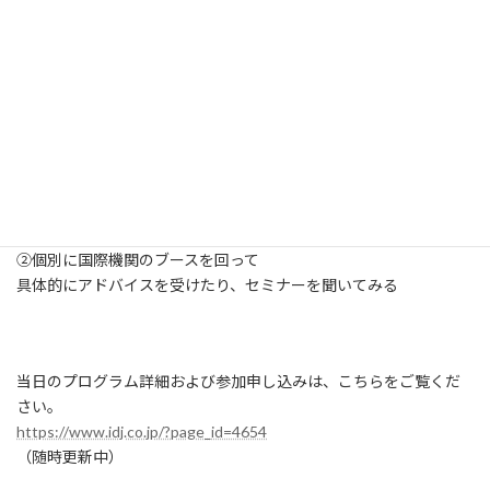
また、世界食糧計画（WFP）、UNVがセミナーを開催し、
活動概要と採用計画、応募方法などを説明します！
《オススメのまわりかた》
①外務省国際機関人事センターのブースやセミナーで
まずは国際機関の全体像と就職方法などに理解を深める
↓
②個別に国際機関のブースを回って
具体的にアドバイスを受けたり、セミナーを聞いてみる
当日のプログラム詳細および参加申し込みは、こちらをご覧くだ
さい。
https://www.idj.co.jp/?page_id=4654
（随時更新中）