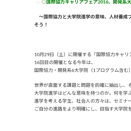
◇国際協力キャリアフェア2016、開発系
新
日
時
～国際協力と大学院進学の意味、人材養成プ
:
そう！
10月29日（土）に開催する「国際協力キャリア
16回目の開催となる今年は、
国際協力・開発系6大学院（1プログラム含む
世界が直面する課題と問題を的確に抽出し、
大学院進学はどんな意味を持つのか。何を学
進学を考える学生、社会人の方々は、セミナ
ご自分の進路をより明確にし、目指す大学院