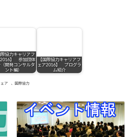
国際協力キャリアフ
2016】 参加団体
【国際協力キャリアフ
介（開発コンサルタ
ェア2016】 プログラ
ント編）
ム紹介
フェア
、
国際協力