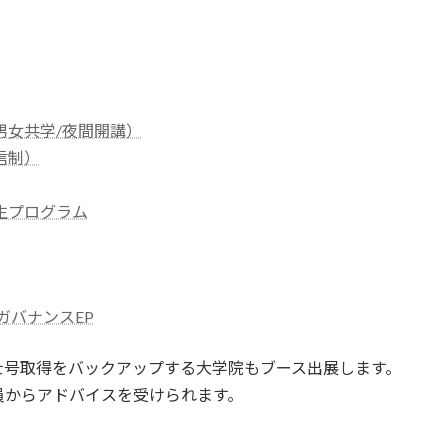
男女共学/夜間開講）
信制）
生プログラム
ガバナンスEP
士号取得をバックアップする大学院もブース出展します。
員からアドバイスを受けられます。
。