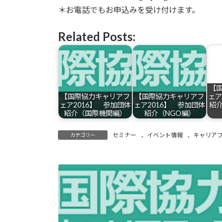
＊お電話でもお申込みを受け付けます。
Related Posts:
【
【国際協力キャリアフ
【国際協力キャリアフ
ェア
ェア2016】 参加団体
ェア2016】 参加団体
紹
紹介（国際機関編）
紹介（NGO編）
セミナー
、
イベント情報
、
キャリア
カテゴリー