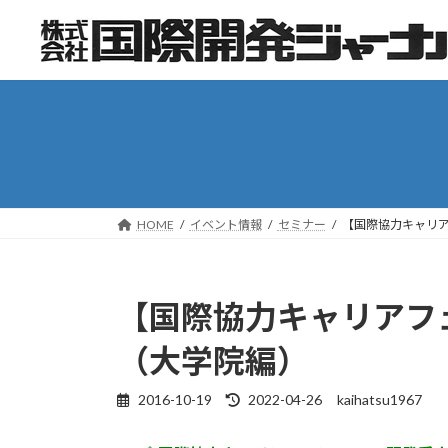
コ
ナ
ン
ビ
テ
ゲ
ン
ー
ツ
シ
へ
ョ
ス
ン
キ
に
ッ
移
HOME
イベント情報
セミナー
【国際協力キャリア
プ
動
【国際協力キャリアフェ
（大学院編）
2016-10-19
2022-04-26
kaihatsu1967
最
終
更