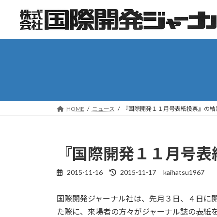
コ
ナ
ン
ビ
テ
ゲ
ン
ー
ツ
シ
へ
ョ
ス
ン
キ
に
ッ
移
HOME
ニュース
『国際開発１１月号表紙投票』の結
プ
動
『国際開発１１月号表
2015-11-16
2015-11-17
kaihatsu1967
最
終
更
国際開発ジャーナル社は、先月３日、４日に開催
新
た際に、来場者の方々がジャーナル誌の表紙を
日