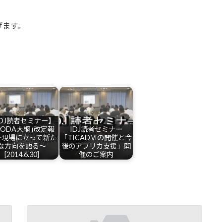
げます。
IDJ読者セミナー】
新ODA大綱｣改定報
IDJ読者セミナー
～現場に立って新た
「TICADⅥの開催と今
な方向を語る～
後のアフリカ支援」開
[2014.6.30]
催のご案内