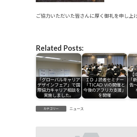
ご協力いただいた皆さんに厚く御礼を申し上
Related Posts:
【
「グローバルキャリア
ＩＤＪ読者セミナー
｢
デザインフェア」で国
「TICAD Ⅵの開催と
告
際協力キャリア相談を
今後のアフリカ支援」
実施しました。
を開催
ニュース
カテゴリー