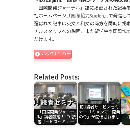
「国際開発ジャーナル」誌に掲載された記事を一部
社ホームページ
「国際協力Station」
で発信し
選ばれた記事は英文と和文の両方を同時に掲
ナルスタッフへの説明、また留学生や国際協
だけます。
Related Posts:
IDJ読者サービスセミ
「国際開発ジャーナ
ナー 「ミャンマー開発
ル」読者限定！ IDJ読
の今」が開催されまし
『
者サービスセミナー
た