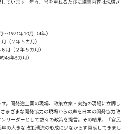
貌しています。年々、号を重ねるたびに編集内容は洗練さ
1971年10月（4年）
4年２月（２年５カ月）
76年６月（２年５カ月）
（約46年5カ月）
ます。開発途上国の現場、政策立案・実施の現場に立脚し
たさまざまな開発協力の現場からの声を日本の開発協力政
オンリーダーとして数々の政策を提言。その結果、「官民
近年の大きな政策潮流の形成に少なからず貢献してきまし