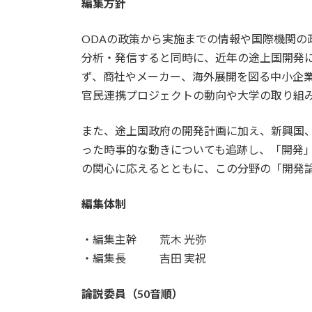
編集方針
ODAの政策から実施までの情報や国際機関の
分析・発信すると同時に、近年の途上国開発
ず、商社やメーカー、海外展開を図る中小企
官民連携プロジェクトの動向や大学の取り組
また、途上国政府の開発計画に加え、新興国、
った時事的な動きについても追跡し、「開発
の関心に応えるとともに、この分野の「開発
編集体制
・編集主幹 荒木 光弥
・編集長 吉田 実祝
論説委員（50音順）