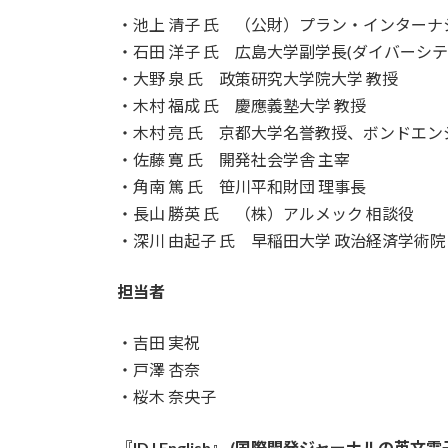
・池上 清子 氏 （公財）プラン・インターナ
・石田 洋子 氏 広島大学副学長(ダイバーシテ
・大野 泉 氏 政策研究大学院大学 教授
・木村 福成 氏 慶應義塾大学 教授
・木村 亮 氏 京都大学名誉教授、ボンドエ
・佐藤 寛 氏 開発社会学舎 主宰
・角南 篤 氏 笹川平和財団 理事長
・長山 勝英 氏 （株）アルメック 相談役
・深川 由起子 氏 早稲田大学 政治経済学術院
担当者
・吉田 実祝
・戸澤 杏奈
・桜木 奈央子
『IDJ English』 (国際開発ジャーナルの英文電