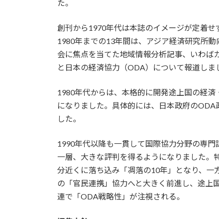
た。
創刊から1970年代は本誌のイメージが定着せ
1980年までの13年間は、アジア経済研究
会に焦点を当てた地域情報分析記事、いわば
と日本の経済協力（ODA）について報道しま
1980年代からは、本格的に開発途上国の経
になりました。具体的には、日本政府のODA
した。
1990年代以降も一貫して国際協力分野の専
一層、大きな評判を得るようになりました。特に
分近くに落ち込み「凋落の10年」となり、一方
の「官民連携」協力へと大きく前進し、途上国と
連で「ODA戦略性」が注視される。