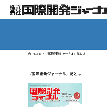
コ
ナ
ン
ビ
テ
ゲ
ン
ー
ツ
シ
へ
ョ
ス
ン
キ
に
ッ
移
HOME
『国際開発ジャーナル』誌とは
プ
動
『
国際開発ジャーナル』誌とは