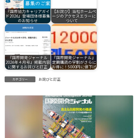
『国際協力キャリアガイ
【お詫び】当社ホームペ
ド2026』登場団体様募集
ージのアクセスエラーに
のお知らせ
ついて
『国際開発ジャーナル
『国際開発ジャーナル』
2026年４月号』掲載内容
定期購読の学割がさらに
に関するお詫びと訂正
お得に！5000円に値下げ
お詫びと訂正
カテゴリー