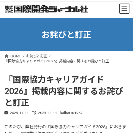
コ
ナ
ン
ビ
テ
ゲ
ン
ー
ツ
シ
お詫びと訂正
へ
ョ
ス
ン
キ
に
ッ
移
プ
動
HOME
お詫びと訂正
『国際協力キャリアガイド2026』掲載内容に関するお詫びと訂正
『国際協力キャリアガイド
2026』掲載内容に関するお詫び
と訂正
2025-11-11
2025-11-11
kaihatsu1967
最
終
更
このたび、弊社発行の『国際協力キャリアガイド2026』におきま
新