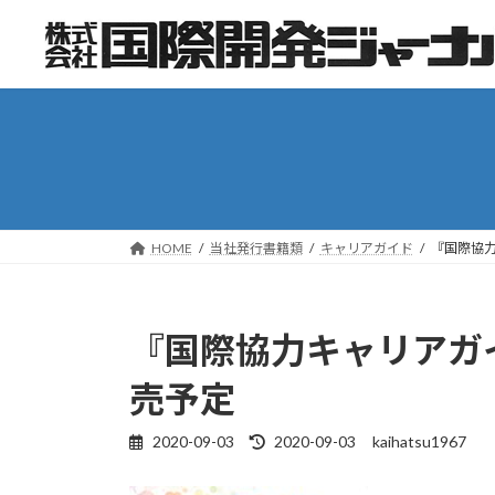
コ
ナ
ン
ビ
テ
ゲ
ン
ー
ツ
シ
へ
ョ
ス
ン
キ
に
ッ
移
HOME
当社発行書籍類
キャリアガイド
『国際協力
プ
動
『国際協力キャリアガイド
売予定
2020-09-03
2020-09-03
kaihatsu1967
最
終
更