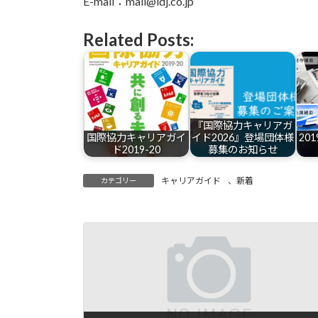
E-mail：mail@idj.co.jp
Related Posts:
『国際協力キャリアガ
国際協力キャリアガイ
イド2026』登場団体様
20
ド2019-20
募集のお知らせ
キャリアガイド
、
新着
カテゴリー