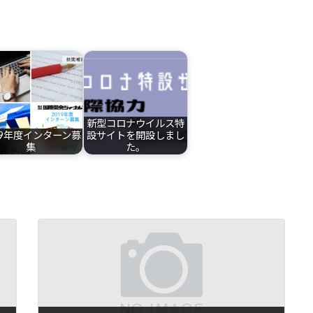
新型コロナウイルス特
19年度インターン募
設サイトを開設しまし
集
た。