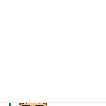
国際協力の仕事と学びの道を具体的に探してみま
せんか。
それでは明日、会場でお会いしましょう！