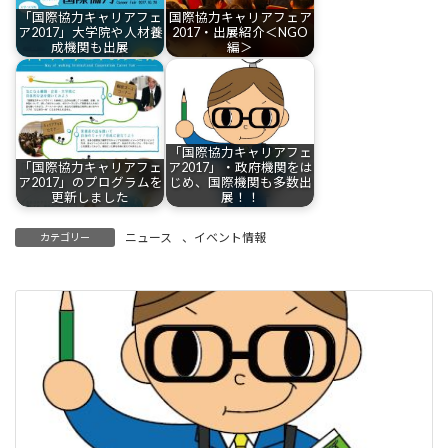
「国際協力キャリアフェ
国際協力キャリアフェア
ア2017」大学院や人材養
2017・出展紹介＜NGO
成機関も出展
編＞
「国際協力キャリアフェ
「国際協力キャリアフェ
ア2017」・政府機関をは
ア2017」のプログラムを
じめ、国際機関も多数出
更新しました
展！！
ニュース
、
イベント情報
カテゴリー